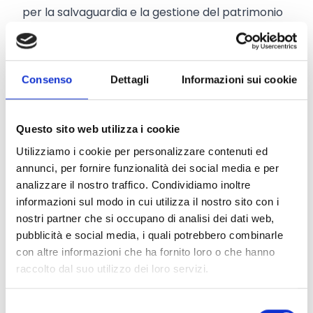
per la salvaguardia e la gestione del patrimonio
naturale, parchi, reti di Comuni, Enti di ricerca e
Università etc.
istruzione e formazione
Consenso
Dettagli
Informazioni sui cookie
cooperazione scientifica
Chi può essere interessato?
Enti di istruzione e
formazione ed Enti di ricerca operanti nei
Questo sito web utilizza i cookie
differenti settori in linea con le priorità della
Utilizziamo i cookie per personalizzare contenuti ed
Strategia Europa 2020 e con gli obiettivi specifici
annunci, per fornire funzionalità dei social media e per
analizzare il nostro traffico. Condividiamo inoltre
di ciascun programma INTERREG.
informazioni sul modo in cui utilizza il nostro sito con i
salute e servizi sociali
nostri partner che si occupano di analisi dei dati web,
inclusione sociale e pari opportunità
pubblicità e social media, i quali potrebbero combinarle
cambiamento demografico e immigrazione
con altre informazioni che ha fornito loro o che hanno
Chi può essere interessato? Policy-makers,
raccolto dal suo utilizzo dei loro servizi.
organi istituzionali, pubbliche amministrazioni,
associazioni e reti di associazioni per la
Selezione