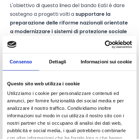
L'obiettivo di questa linea del bando EaSI è dare
sostegno a progetti volti a
supportare la
preparazione delle riforme nazionali orientate
a modernizzare i sistemi di protezione sociale
e a renderli capaci di affrontare sfide quali la
digitalizzazione, il cambiamento del mondo del
lavoro, l'invecchiamento della popolazione e la
Consenso
Dettagli
Informazioni sui cookie
capacità dei sistemi di welfare di assorbire gli
shock economici. Possono essere finanziate le
seguenti attività:
Questo sito web utilizza i cookie
sviluppo di strumenti di modellizzazione delle
Utilizziamo i cookie per personalizzare contenuti ed
politiche sociali
per analizzare i rischi, i bisogni e i
annunci, per fornire funzionalità dei social media e per
analizzare il nostro traffico. Condividiamo inoltre
risultati sociali in diversi scenari volti a concepire
informazioni sul modo in cui utilizza il nostro sito con i
riforme di protezione sociale basate su dati reali;
nostri partner che si occupano di analisi dei dati web,
pianificazione e preparazione di riforme in
pubblicità e social media, i quali potrebbero combinarle
materia di protezione sociale
, tra cui:
con altre informazioni che ha fornito loro o che hanno