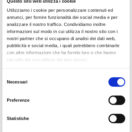
Questo sito web utilizza i cookie
immediati e avremo acquisito informazioni che
Utilizziamo i cookie per personalizzare contenuti ed
torneranno utili anche per le prossime
annunci, per fornire funzionalità dei social media e per
progettazioni. Se ci resta un po' di tempo diamo
analizzare il nostro traffico. Condividiamo inoltre
un'occhiata anche a
EUR-Lex
e a
Eurostat
. Il
informazioni sul modo in cui utilizza il nostro sito con i
primo è il portale sul diritto dell’Unione Europea
nostri partner che si occupano di analisi dei dati web,
pubblicità e social media, i quali potrebbero combinarle
dove troveremo trattati, direttive e regolamenti
con altre informazioni che ha fornito loro o che hanno
della Commissione per approfondire la nostra
raccolto dal suo utilizzo dei loro servizi.
tematica progettuale. Il secondo è l'equivalente
europeo dell'Istat ed è utilissimo se cerchiamo
Selezione
dati statistici per dare spessore e credibilità alla
Necessari
del
nostra proposta.
consenso
Questo studio ci servirà per almeno 3 motivi
Preferenze
Capire cosa vuole la Commissione e ideare
quindi un progetto coerente con il bando
Statistiche
Erasmus e gli obiettivi UE.
Acquisire il “progettese”, ovvero il linguaggio