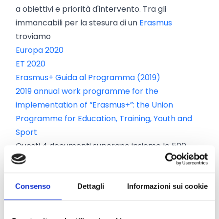
a obiettivi e priorità d'intervento. Tra gli
immancabili per la stesura di un
Erasmus
troviamo
Europa 2020
ET 2020
Erasmus+ Guida al Programma (2019)
2019 annual work programme for the
implementation of “Erasmus+”: the Union
Programme for Education, Training, Youth and
Sport
Questi 4 documenti superano insieme le 500
pagine, quindi armiamoci di evidenziatore e di
molta pazienza. Sicuramente lo sforzo iniziale
sarà intenso, ma una volta comprese le logiche
Consenso
Dettagli
Informazioni sui cookie
della Commissione, il processo di ideazione e
quello successivo di stesura saranno molto più