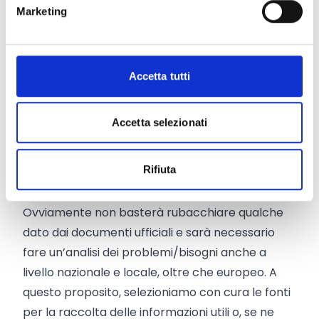
Marketing
tecnico del progettista. Utilizzare parole-chiave
e citare fonti europee ufficiali è estremamente
utile perché ci mette in risonanza con il
valutatore che apprezzerà l'adeguatezza dei
Accetta tutti
termini utilizzati e la nostra conoscenza
approfondita delle politiche e degli obiettivi UE.
Accetta selezionati
Trovare spunti fondamentali per la compilazione
dell’Application Form, specialmente per quanto
Rifiuta
riguarda le sezioni sul contesto progettuale, sul
valore aggiunto europeo e sull’analisi dei bisogni.
Ovviamente non basterà rubacchiare qualche
dato dai documenti ufficiali e sarà necessario
fare un’analisi dei problemi/bisogni anche a
livello nazionale e locale, oltre che europeo. A
questo proposito, selezioniamo con cura le fonti
per la raccolta delle informazioni utili o, se ne