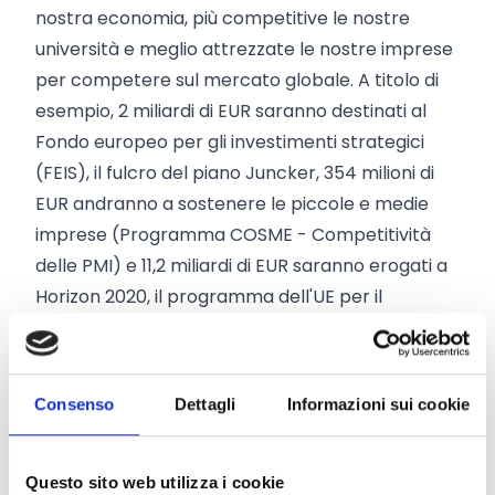
nostra economia, più competitive le nostre
università e meglio attrezzate le nostre imprese
per competere sul mercato globale. A titolo di
esempio, 2 miliardi di EUR saranno destinati al
Fondo europeo per gli investimenti strategici
(FEIS), il fulcro del piano Juncker, 354 milioni di
EUR andranno a sostenere le piccole e medie
imprese (Programma COSME - Competitività
delle PMI) e 11,2 miliardi di EUR saranno erogati a
Horizon 2020, il programma dell'UE per il
finanziamento della ricerca e dell'innovazione.
Un totale di 55,5 miliardi di EUR sarà destinato a
stimolare la crescita e la creazione di posti di
Consenso
Dettagli
Informazioni sui cookie
lavoro e a favorire la convergenza in tutti gli
Stati membri e regioni per il tramite dei Fondi
strutturali e d'investimento europei (Fondi SIE). -
Questo sito web utilizza i cookie