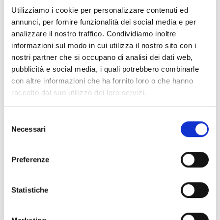
I giovani riceveranno un aiuto più concreto ed
Utilizziamo i cookie per personalizzare contenuti ed
avranno migliori possibilità di trovare lavoro
annunci, per fornire funzionalità dei social media e per
analizzare il nostro traffico. Condividiamo inoltre
grazie al finanziamento di 350 milioni di EUR
informazioni sul modo in cui utilizza il nostro sito con i
destinato all'iniziativa per l'occupazione
nostri partner che si occupano di analisi dei dati web,
giovanile, un programma fondamentale che
pubblicità e social media, i quali potrebbero combinarle
mira ad affrontare il problema della
con altre informazioni che ha fornito loro o che hanno
disoccupazione giovanile nei nostri Stati membri.
raccolto dal suo utilizzo dei loro servizi.
- Il sostegno a favore degli agricoltori europei
ammonta a 59 miliardi di EUR. - Oltre all'avvio del
Selezione
Necessari
Fondo europeo per la difesa, il bilancio prevede
del
consenso
uno stanziamento di 40 milioni di EUR per
finanziare la ricerca collaborativa in tecnologie e
Preferenze
prodotti innovativi per la difesa. Considerando i
25 milioni di EUR già stanziati nel 2017, gli
Statistiche
stanziamenti totali destinati dall'UE alla ricerca in
materia di difesa fino al 2019 ammontano a 90