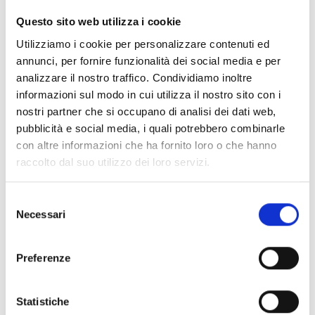
intervento e le finalità sancite dal bando e dal
Questo sito web utilizza i cookie
programma, facendone esplicito riferimento
Utilizziamo i cookie per personalizzare contenuti ed
all'interno della proposta progettuale.
annunci, per fornire funzionalità dei social media e per
6) Budget coerente e sostenibile
analizzare il nostro traffico. Condividiamo inoltre
Il budget di un progetto europeo deve essere
informazioni sul modo in cui utilizza il nostro sito con i
elaborato in maniera analitica e dettagliata,
nostri partner che si occupano di analisi dei dati web,
pubblicità e social media, i quali potrebbero combinarle
assicurando che per ciascuna attività di
con altre informazioni che ha fornito loro o che hanno
progetto siano allocate
risorse dedicate
,
raccolto dal suo utilizzo dei loro servizi.
necessarie a garantirne la realizzazione con la
massima efficacia.
Selezione
Vuoi imparare a costruire il budget di un
Necessari
del
progetto e gestire il suo aspetto finanziario?
consenso
Segui il nostro corso online
"Budget e
Preferenze
rendicontazione dei progetti europei"
7) Scrivere un progetto europeo: impatti
Statistiche
misurabili