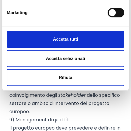
Il progetto europeo deve produrre impatti a
lungo termine.
Marketing
È necessario spiegare come le attività di
progetto e i risultati ottenuti contribuiranno a
modificare la situazione di partenza
descritta
Accetta tutti
nell'analisi di contesto. Gli impatti devono essere
misurabili.
Accetta selezionati
8) Piano di comunicazione efficace
Definiamo un piano di comunicazione che
Rifiuta
assicuri massima visibilità al progetto, una
disseminazione ottimale
dei risultati e il
coinvolgimento degli
stakeholder
dello specifico
settore o ambito di intervento del progetto
europeo.
9) Management di qualità
Il progetto europeo deve prevedere e definire in