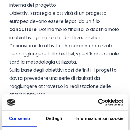
interna del progetto
Obiettivi, strategia e attività di un progetto
europeo devono essere legati da un
filo
conduttore
. Definiamo le finalità e decliniamole
in obiettivo generale e obiettivi specifici.
Descriviamo le attività che saranno realizzate
per raggiungere tali obiettivi, specificando quale
sarà la metodologia utilizzata.
Sulla base degli obiettivi così definiti, il progetto
dovrà prevedere una serie di risultati da
raggiungere attraverso la realizzazione delle
attività previste.
5) Coerenza tra progetto e programma di
finanziamento
Obiettivi, attività e risultati del progetto devono
Consenso
Dettagli
Informazioni sui cookie
dimostrare di essere
in linea
con le priorità di