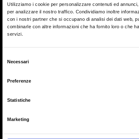
SEGUICI
Utilizziamo i cookie per personalizzare contenuti ed annunci, 
per analizzare il nostro traffico. Condividiamo inoltre informazi
con i nostri partner che si occupano di analisi dei dati web, p
combinarle con altre informazioni che ha fornito loro o che ha
servizi.
OBIETTIVO EUROPA
Selezione
Necessari
del
Home
consenso
Chi siamo
Preferenze
Prezzi
Formazione
Statistiche
Blog
Marketing
FAQ
Termini e condizioni