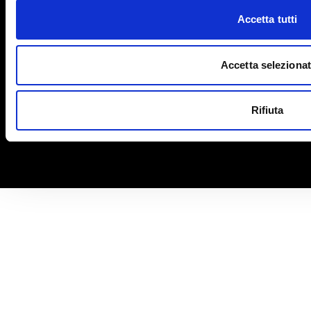
Accetta tutti
Informativa sulla privacy
Informativa sui cookies
Accetta selezionat
Rifiuta
TradeLab S.p.A. - P.IVA/CF 12708570150