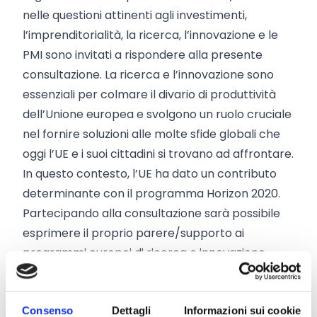
nelle questioni attinenti agli investimenti,
l’imprenditorialità, la ricerca, l’innovazione e le
PMI sono invitati a rispondere alla presente
consultazione. La ricerca e l’innovazione sono
essenziali per colmare il divario di produttività
dell’Unione europea e svolgono un ruolo cruciale
nel fornire soluzioni alle molte sfide globali che
oggi l’UE e i suoi cittadini si trovano ad affrontare.
In questo contesto, l’UE ha dato un contributo
determinante con il programma Horizon 2020.
Partecipando alla consultazione sarà possibile
esprimere il proprio parere/supporto ai
programmi europei di ricerca e innovazione,
dare opinioni sulle future sfide politiche che i
programmi/fondi in questo settore relativo a
Consenso
Dettagli
Informazioni sui cookie
investimenti, ricerca e innovazione, PMI e