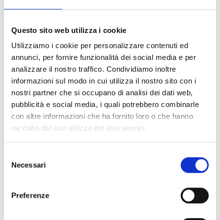
mercato unico potrebbero affrontare. Il
questionario è accessibile in 23 lingue dell'UE. I
Questo sito web utilizza i cookie
contributi possono essere presentati in una
Utilizziamo i cookie per personalizzare contenuti ed
qualsiasi delle lingue ufficiali dell'UE. Il
annunci, per fornire funzionalità dei social media e per
questionario richiede circa 30 minuti per essere
analizzare il nostro traffico. Condividiamo inoltre
completato. La Commissione presenterà la sua
informazioni sul modo in cui utilizza il nostro sito con i
proposta sul prossimo bilancio dell’UE a maggio
nostri partner che si occupano di analisi dei dati web,
pubblicità e social media, i quali potrebbero combinarle
2018. La consultazione si concluderà l'8 marzo
con altre informazioni che ha fornito loro o che hanno
2018. [su_button
raccolto dal suo utilizzo dei loro servizi.
url="http://europa.formez.it/content/fondi-
dellue-settore-investimenti-ricerca-e-
Selezione
innovazione-pmi-e-mercato-unico-
Necessari
del
commissione" target="blank" style="flat"
consenso
background="#014e9c " size="5" center="yes"
Preferenze
radius="0"]Maggiori Informazioni[/su_button]