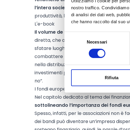
Utilizziamo i cookie per perso
l’intera società
: la minore partecipazione 
nostro traffico. Condividiamo 
di analisi dei dati web, pubbl
produttività, le spese mediche e legali da
che hanno raccolto dal suo uti
L'e-book
Il volume de Il Sole 24 Ore affronta
il te
Selezione
diretta, che accompagna il lettore attrav
Necessari
del
sfatare luoghi comuni, sensibilizzare e sopr
consenso
combattere la violenza. La mancanza di una
nella distribuzione regionale delle risorse,
investimenti pubblici, il ruolo della preve
Rifiuta
no”.
I fondi europei e il contrasto alla violenza
Nel capitolo dedicato al tema dei finanzia
sottolineando l’importanza dei fondi eu
Spesso, infatti, per le associazioni non è fa
dei bandi può diventare un’impresa disper
sostegno finanziario, quindi, le parole d’or