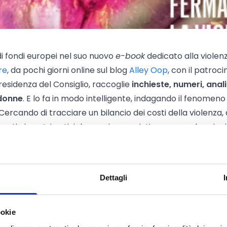
i fondi europei nel suo nuovo
e-book
dedicato alla violenz
re
, da pochi giorni online sul blog
Alley Oop
, con il patroci
residenza del Consiglio, raccoglie
inchieste, numeri, anali
 donne
. E lo fa in modo intelligente, indagando il fenomeno
Cercando di tracciare un bilancio dei costi della violenza, 
enti ai centri antiviolenza, riconosciuti come snodo princ
ld del 2013, infatti,
la violenza maschile contro le donn
Dettagli
i euro all'anno
. È l’equivalente di un punto percentuale di 
cinico ridurre il dramma vissuto da tante donne ad una
misurano con drammatica precisione
la “portata” di un
ookie
sonale, emotivo e psicologico delle singole vittime e 