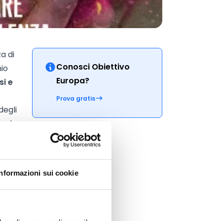
a di
Conosci Obiettivo
nio
Europa?
si e
Prova gratis
degli
ipale
e
Informazioni sui cookie
Pil o
tocca