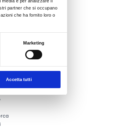
l media e per analizzare il
nostri partner che si occupano
azioni che ha fornito loro o
one.
,
Marketing
 per
à
etto
Accetta tutti
o
erca
i