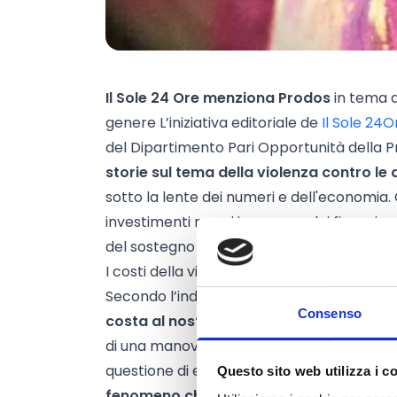
Il Sole 24 Ore menziona Prodos
in tema d
genere L’iniziativa editoriale de
Il Sole 24O
del Dipartimento Pari Opportunità della P
storie sul tema della violenza contro le
sotto la lente dei numeri e dell'economia. 
investimenti messi in campo, dei finanziam
del sostegno alle vittime.
I costi della violenza
Secondo l’indagine dell’associazione WeWor
Consenso
costa al nostro Paese quasi 17 miliardi d
di una manovra finanziaria. Può sembrare 
questione di economia, ma queste cifre 
Questo sito web utilizza i c
fenomeno che va ben oltre il vissuto per