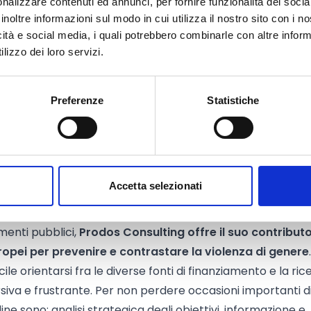
nalizzare contenuti ed annunci, per fornire funzionalità dei socia
delle vittime al mercato del lavoro, il loro declino di
inoltre informazioni sul modo in cui utilizza il nostro sito con i 
icità e social media, i quali potrebbero combinarle con altre inform
 affrontare, gli investimenti in capitale umano e prevenzi
lizzo dei loro servizi.
ma in modo serio e rigoroso, ma con una scrittura agile e
erso
gli snodi principali del problema
, per fare chiarezza
Preferenze
Statistiche
attutto fornire strumenti utili alle donne – e agli uomini -
 mappatura ufficiale dei centri antiviolenza e le criticit
 il nuovo Piano Strategico del governo 2017-2020, gli
nzione sui banchi di scuola, le storie di donne che “hanno d
Accetta selezionati
 di genere
menti pubblici,
Prodos Consulting offre il suo contribut
ropei per prevenire e contrastare la violenza di genere
.
cile orientarsi fra le diverse fonti di finanziamento e la ric
siva e frustrante. Per non perdere occasioni importanti d
dine sono: analisi strategica degli obiettivi, informazione e