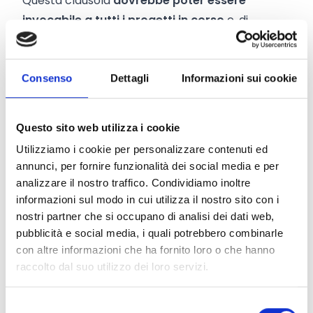
Questa clausola
dovrebbe poter essere
invocabile a tutti i progetti in corso
e, di
conseguenza, tutte le spese sostenute per
l’organizzazione eventi da riprogrammare o di
trasferte da cancellare dovrebbero poter
Consenso
Dettagli
Informazioni sui cookie
essere rendicontate nel progetto, oltre a tutti gli
ulteriori costi necessari per la riprogrammazione
Questo sito web utilizza i cookie
dell’attività.
Utilizziamo i cookie per personalizzare contenuti ed
Eppure, sul
Participant Portal
e sui siti internet di
annunci, per fornire funzionalità dei social media e per
molte Agenzie, non abbiamo trovato nessun
analizzare il nostro traffico. Condividiamo inoltre
riferimento alla situazione attuale.
informazioni sul modo in cui utilizza il nostro sito con i
Anche le risposte che ci arrivano dagli
officer
nostri partner che si occupano di analisi dei dati web,
pubblicità e social media, i quali potrebbero combinarle
della Commissione Europea sono piuttosto
con altre informazioni che ha fornito loro o che hanno
vaghe:
raccolto dal suo utilizzo dei loro servizi.
alcuni rimandano alle indicazioni date delle
autorità nazionali;
Selezione