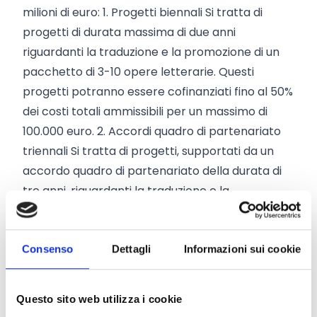
milioni di euro: 1. Progetti biennali Si tratta di
progetti di durata massima di due anni
riguardanti la traduzione e la promozione di un
pacchetto di 3-10 opere letterarie. Questi
progetti potranno essere cofinanziati fino al 50%
dei costi totali ammissibili per un massimo di
100.000 euro. 2. Accordi quadro di partenariato
triennali Si tratta di progetti, supportati da un
accordo quadro di partenariato della durata di
tre anni, riguardanti la traduzione e la
promozione di un pacchetto di 3-10 opere
letterarie per ciascun anno. Questi progetti
dovranno pertanto condurre alla traduzione e
Consenso
Dettagli
Informazioni sui cookie
promozione di 9-30 opere letterarie nell’arco dei
tre anni. Questi progetti potranno essere
Questo sito web utilizza i cookie
cofinanziati fino al 50% dei costi totali ammissibili