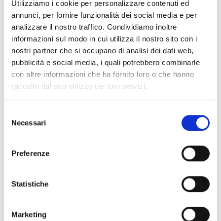
Utilizziamo i cookie per personalizzare contenuti ed
per un massimo di 100.000 euro all’anno.
annunci, per fornire funzionalità dei social media e per
Scadenza prevista: seconda settimana di
analizzare il nostro traffico. Condividiamo inoltre
maggio 2018. [su_button
informazioni sul modo in cui utilizza il nostro sito con i
url="https://eacea.ec.europa.eu/creative-
nostri partner che si occupano di analisi dei dati web,
europe/news/coming-in-march-support-
pubblicità e social media, i quali potrebbero combinarle
con altre informazioni che ha fornito loro o che hanno
literary-translation-projects-2018_en"
raccolto dal suo utilizzo dei loro servizi.
target="blank" style="flat"
background="#014e9c " size="5" center="yes"
Selezione
radius="0"]Maggiori Informazioni[/su_button]
Necessari
del
consenso
Conosci Obiettivo Europa?
Preferenze
Prova gratis
Statistiche
Marketing