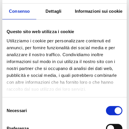
rimane comunque indietro, ferma al 25° posto su
28 Paesi nel punteggio DESI (
Rapporto sull'Italia
).
Consenso
Dettagli
Informazioni sui cookie
Anche il
Rapporto Ocse digital economy Outlook
2017
, un documento che esamina le opportunità
Questo sito web utilizza i cookie
offerte dalle nuove tecnologie nei 34 Stati
Utilizziamo i cookie per personalizzare contenuti ed
Membri, sottolinea i pochi i progressi fatti
annunci, per fornire funzionalità dei social media e per
soprattutto su alcune grandi questioni, come la
analizzare il nostro traffico. Condividiamo inoltre
diffusione della
banda larga
e l’utilizzo del
cloud
informazioni sul modo in cui utilizza il nostro sito con i
computing
. L’utilizzo delle tecnologie digitali è in
nostri partner che si occupano di analisi dei dati web,
aumento, ma è ancora distribuito in modo
pubblicità e social media, i quali potrebbero combinarle
diseguale tra i Paesi e i gruppi sociali, soprattutto
con altre informazioni che ha fornito loro o che hanno
raccolto dal suo utilizzo dei loro servizi.
in riferimento al collegamento internet da
mobile, all’e-commerce e alle operazioni
Selezione
bancarie online. Le persone anziane e meno
Necessari
del
istruite sono quelle che rimangono più indietro e
consenso
mancano le competenze digitali
( (DESI 2018: il
Preferenze