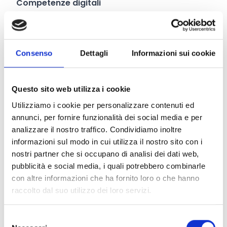
Competenze digitali
Si stanzieranno
700 milioni di euro
per
assicurare che attualmente e in futuro i
lavoratori abbiano la possibilità di acquisire
Consenso
Dettagli
Informazioni sui cookie
senza difficoltà le competenze digitali con corsi
di formazione e tirocini.
Infatti, attraverso i
Digital Innovation Hub
, si
Questo sito web utilizza i cookie
svolgeranno programmi mirati per aiutare le PMI
Utilizziamo i cookie per personalizzare contenuti ed
e le amministrazioni pubbliche a fornire al
annunci, per fornire funzionalità dei social media e per
proprio personale le competenze avanzate
analizzare il nostro traffico. Condividiamo inoltre
informazioni sul modo in cui utilizza il nostro sito con i
necessarie per poter accedere alle nuove
nostri partner che si occupano di analisi dei dati web,
opportunità e conoscenze dell'era digitale.
pubblicità e social media, i quali potrebbero combinarle
Garantire un vasto uso delle tecnologie
con altre informazioni che ha fornito loro o che hanno
digitali nell'economia e nella società
raccolto dal suo utilizzo dei loro servizi.
Per la trasformazione digitale della pubblica
amministrazione e dei servizi pubblici e la loro
Selezione