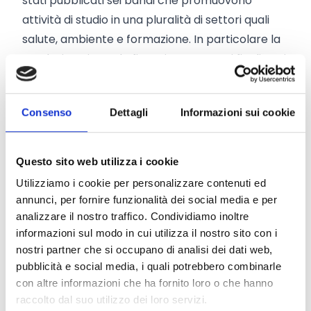
stati pubblicati sei bandi che promuovono
attività di studio in una pluralità di settori quali
salute, ambiente e formazione. In particolare la
Fondazione intende finanziare progetti finalizzati
a:
favorire la formazione della figura del medico-
Consenso
Dettagli
Informazioni sui cookie
ricercatore, ovvero un laureato in medicina che
investe parte considerevole del proprio tempo
nelle attività di ricerca ridimensionando la
Questo sito web utilizza i cookie
pratica clinica;
Utilizziamo i cookie per personalizzare contenuti ed
analizzare la condizione dell’anziano attraverso
annunci, per fornire funzionalità dei social media e per
lo studio dei processi di invecchiamento o delle
analizzare il nostro traffico. Condividiamo inoltre
relazioni sociali;
informazioni sul modo in cui utilizza il nostro sito con i
nostri partner che si occupano di analisi dei dati web,
identificare le basi molecolari di una
pubblicità e social media, i quali potrebbero combinarle
determinata patologia umana. I proponenti
con altre informazioni che ha fornito loro o che hanno
avranno cura di specificare la patologia target e
raccolto dal suo utilizzo dei loro servizi.