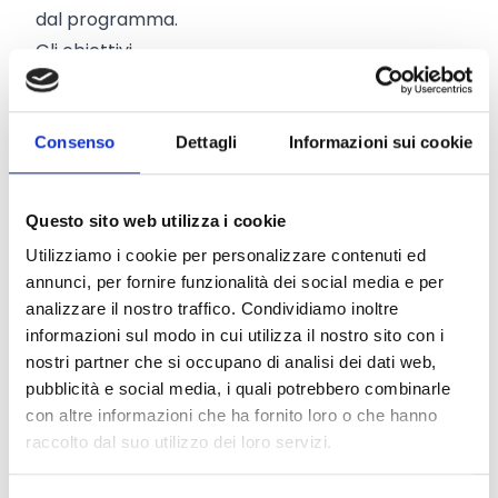
dal programma.
Gli obiettivi
Il Fondo è stato creato con l'obiettivo generale
di proteggere e promuovere i diritti e i valori
sanciti nei vari trattati dell'Unione europea.
Consenso
Dettagli
Informazioni sui cookie
Gli obiettivi specifici del programma Diritti e
Questo sito web utilizza i cookie
valori sono tre:
Utilizziamo i cookie per personalizzare contenuti ed
promuovere la parità e i diritti
(sezione Parità e
annunci, per fornire funzionalità dei social media e per
diritti)
analizzare il nostro traffico. Condividiamo inoltre
promuovere il coinvolgimento e la
informazioni sul modo in cui utilizza il nostro sito con i
partecipazione dei cittadini nella vita
nostri partner che si occupano di analisi dei dati web,
pubblicità e social media, i quali potrebbero combinarle
democratica dell'Unione
(sezione
con altre informazioni che ha fornito loro o che hanno
Coinvolgimento e partecipazione dei cittadini)
raccolto dal suo utilizzo dei loro servizi.
contrastare la violenza
(sezione Daphne)
Il nuovo Fondo dell'UE per la giustizia contribuirà