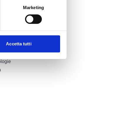
Marketing
demica
er
Accetta tutti
ologie
a