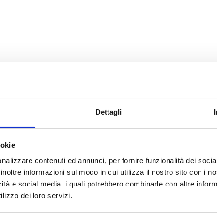
e della ricerca per il periodo
2014-2020
, con l'obiettivo di costrui
ione e a un'economia più competitiva su scala continentale,
ro
.
Dettagli
Possono richiedere i fondi
PMI
,
Università
ed
Enti pubblici
. La
bile: una PMI può richiedere finanziamenti in forma singola, ma 
I di altri Stati Membri.
ookie
nalizzare contenuti ed annunci, per fornire funzionalità dei socia
inoltre informazioni sul modo in cui utilizza il nostro sito con i 
icità e social media, i quali potrebbero combinarle con altre inform
lizzo dei loro servizi.
enza della ricerca scientifica europea (si rivolge quindi
ivide in 4 macroazioni: