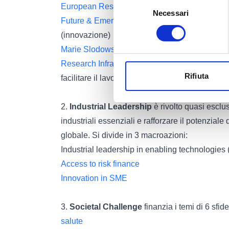
Selezione
European Research Council
: ricerca di frontie
Necessari
del
Future & Emerging Technologies
: ricerca coll
consenso
(innovazione)
Marie Slodowska Curie Actions
: finanziamenti
Research Infrastructures
: finanziamento di infr
Rifiuta
facilitare il lavoro dei ricercatori
2.
Industrial Leadership
è rivolto quasi esclu
industriali essenziali e rafforzare il potenzial
globale. Si divide in 3 macroazioni:
Industrial leadership in enabling technologies
Access to risk finance
Innovation in SME
3.
Societal Challenge
finanzia i temi di 6 sfide
salute