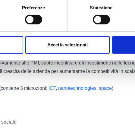
ra di altissima qualità
Preferenze
Statistiche
aborativa e interdisciplinare per sperimentare in nuovi campi
 a ricercatori eccellenti per lo sviluppo della loro carriera acca
astrutture informative, elettroniche e di rete al livello mondiale, p
Accetta selezionati
sivamente alle PMI, vuole incentivare gli investimenti nelle tecn
e di crescita delle aziende per aumentarne la competitività in scal
 (contiene 3 microzioni:
ICT
,
nanotechnologies
,
space
)
 sociali: