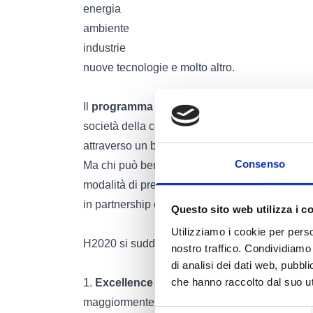
energia
ambiente
industrie
nuove tecnologie e molto altro.
Il
programma Horizon 2020
finanzia il settor
società della conoscenza che punti all'innovaz
attraverso un budget di circa
80 miliardi di eu
Consenso
Ma chi può beneficiare di questo programma? 
modalità di presentazione dei progetti è varia
in partnership con università, enti pubblici o PM
Questo sito web utilizza i c
Utilizziamo i cookie per perso
H2020 si suddivide in
3 pilastri
:
nostro traffico. Condividiamo 
di analisi dei dati web, pubbl
che hanno raccolto dal suo uti
1.
Excellence Science
mira ad elevare l'eccell
maggiormente a università e ricercatori) e si d