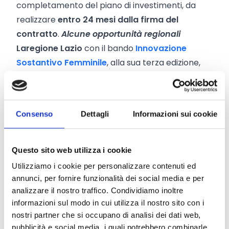
completamento del piano di investimenti, da
realizzare
entro 24 mesi dalla firma del
contratto
.
Alcune opportunità regionali
La
regione Lazio
con il bando
Innovazione
Sostantivo Femminile
, alla sua terza edizione,
vuole supportare la nascita e lo sviluppo di idee
e progetti imprenditoriali innovativi da parte
delle donne, promuovendo la creatività e la
Consenso
Dettagli
Informazioni sui cookie
valorizzazione del capitale umano femminile.
Saranno finanziabili i progetti che includono la
realizzazione di nuovi prodotti o servizi tramite
Questo sito web utilizza i cookie
l’utilizzo delle nuove tecnologie e che siano
Utilizziamo i cookie per personalizzare contenuti ed
coerenti con le aree di specializzazione della
annunci, per fornire funzionalità dei social media e per
Smart Specialization Strategy regionale (ossia
analizzare il nostro traffico. Condividiamo inoltre
informazioni sul modo in cui utilizza il nostro sito con i
Scienze della vita e benessere, Energia e
nostri partner che si occupano di analisi dei dati web,
ambiente, Agroalimentare, Mobilità sostenibile,
pubblicità e social media, i quali potrebbero combinarle