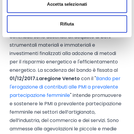
favorire la creazione di nuovi posti di lavoro,
Accetta selezionati
tramite la concessione di contributi a fondo
perduto per l’avvio di nuove attività
Rifiuta
imprenditoriali a favore delle imprese femminili. I
contributi sono destinati all'acquisto di beni
strumentali materiali e immateriali e
investimenti finalizzati alla adozione di metodi
per il risparmio energetico e l'efficientamento
energetico. La scadenza del bando è fissata al
01/12/2017.
La
regione Veneto
con il "
Bando per
l'erogazione di contributi alle PMI a prevalente
partecipazione femminile
" intende promuovere
e sostenere le PMI a prevalente partecipazione
femminile nei settori dell’artigianato,
dell’industria, del commercio e dei servizi. Sono
ammesse alle agevolazioni le piccole e medie