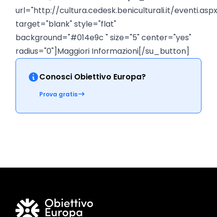
url="http://cultura.cedesk.beniculturali.it/event
target="blank" style="flat"
background="#014e9c " size="5" center="yes"
radius="0"]Maggiori Informazioni[/su_button]
Conosci Obiettivo Europa?
Prova gratis