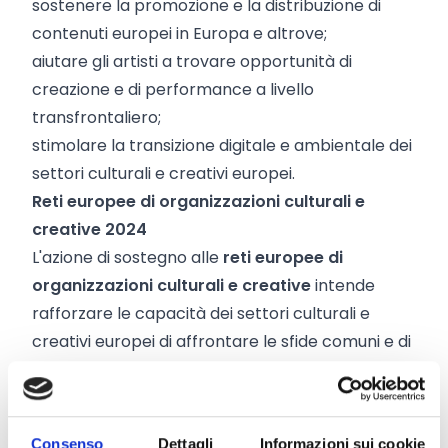
sostenere la promozione e la distribuzione di
contenuti europei in Europa e altrove;
aiutare gli artisti a trovare opportunità di
creazione e di performance a livello
transfrontaliero;
stimolare la transizione digitale e ambientale dei
settori culturali e creativi europei.
Reti europee di organizzazioni culturali e
creative 2024
L'azione di sostegno alle
reti europee di
organizzazioni culturali
e creative
intende
rafforzare le capacità dei settori culturali e
creativi europei di affrontare le sfide comuni e di
coltivare i talenti, innovare, prosperare e
generare occupazione e crescita. Questa azione
sosterrà progetti realizzati da reti di
Consenso
Dettagli
Informazioni sui cookie