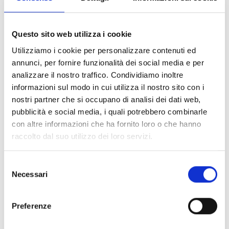
organizzazioni culturali europee altamente
rappresentative, multinazionali e basate
sull'adesione, che coprono un'ampia gamma di
Questo sito web utilizza i cookie
Paesi partecipanti a Europa Creativa.
Utilizziamo i cookie per personalizzare contenuti ed
Quali sono gli interventi ammissibili nell'ambito
annunci, per fornire funzionalità dei social media e per
del bando Reti europee di organizzazioni culturali
analizzare il nostro traffico. Condividiamo inoltre
informazioni sul modo in cui utilizza il nostro sito con i
e creative? Con una dotazione di 39.700.000, le
nostri partner che si occupano di analisi dei dati web,
proposte devono includere
attività adeguate al
pubblicità e social media, i quali potrebbero combinarle
rafforzamento delle capacità delle
con altre informazioni che ha fornito loro o che hanno
organizzazioni e dei professionisti
attivi nei
raccolto dal suo utilizzo dei loro servizi.
settori creativi e culturali. Queste attività devono
includere un'adeguata combinazione di
Selezione
networking, formazione o consulenza ai
Necessari
del
professionisti
, rappresentazione degli interessi
consenso
dei settori su questi temi e fornitura di analisi
Preferenze
politiche o sviluppi politici; e devono essere