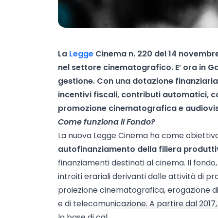
La
Legge
Cinema n. 220 del 14 novembre 2
nel settore cinematografico. E’ ora in Ga
gestione. Con una dotazione finanziaria d
incentivi fiscali, contributi automatici, con
promozione cinematografica e audiovis
Come funziona il Fondo?
La nuova Legge Cinema ha come obiettivo 
autofinanziamento della filiera produtt
finanziamenti destinati al cinema. Il fondo
introiti erariali derivanti dalle attività d
proiezione cinematografica, erogazione di 
e di telecomunicazione. A partire dal 2017, 
la base di calcolo delle risorse statali d