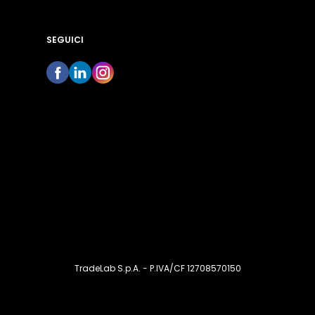
SEGUICI
TradeLab S.p.A. - P.IVA/CF 12708570150