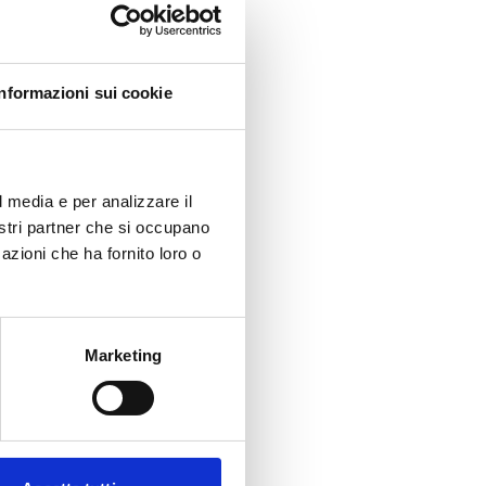
Informazioni sui cookie
l media e per analizzare il
nostri partner che si occupano
e e
azioni che ha fornito loro o
ici
zate o
Marketing
ala,
ere
a