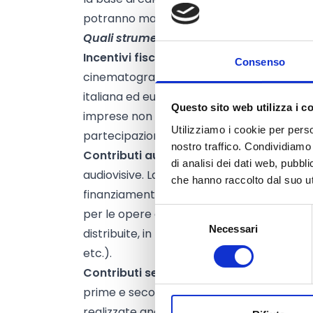
potranno mai scendere sotto i 400 milioni
Quali strumenti utilizza?
Incentivi fiscali
sotto forma di credito d'im
Consenso
cinematografica, dell'esercizio cinematog
italiana ed europea, per l'attrazione in Ita
Questo sito web utilizza i c
imprese non appartenenti al settore della
Utilizziamo i cookie per perso
partecipazione.
nostro traffico. Condividiamo 
Contributi automatici
per lo sviluppo, la
di analisi dei dati web, pubbl
audiovisive. La nuova Legge Cinema abolisce
che hanno raccolto dal suo uti
finanziamenti in base al cosiddetto “intere
per le opere di nazionalità italiana. I cont
Selezione
Necessari
del
distribuite, in base ai risultati economici, c
consenso
etc.).
Contributi selettivi
. Fino al 18% del nuov
prime e seconde, opere di giovani autori, s
realizzate anche da imprese non titolari di