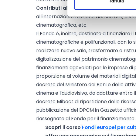
Rifiuta
Contributi alle attività e alle iniziativ
all'internazionalizzazione del settore, a val
cinematografica, etc.
Il Fondo è, inoltre, destinato a finanziare 
cinematografiche e polifunzionali, con lo 
realizzare nuove sale, trasformare e ristrut
digitalizzazione del patrimonio cinematog
finanziamenti agevolati per le imprese di 
proporzione al volume dei materiali digita
decreto del Ministero dei Beni e delle attivi
cinema e l'audiovisivo, da adottare entro il
decreto Mibact di ripartizione delle risor
pubblicazione del DPCM in Gazzetta ufficia
riassegnate al Fondo per il finanziamento 
Scopri il corso
Fondi europei per cult
offre una panoramica sui finanziamen