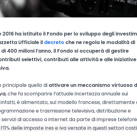
016 ha istituito il Fondo per lo sviluppo degli investim
zzetta Ufficiale il
decreto
che ne regola le modalità di
i 400 milioni l’anno, il Fondo si occuperà di gestire
tributi selettivi, contributi alle attività e alle iniziative
iva.
principale quello di
attivare un meccanismo virtuoso d
iva
, che fa scomparire l’attuale incertezza annuale sui
, infatti, è alimentato, sul modello francese, direttamente 
i programmazione e trasmissione televisiva, distribuzione e
servizi di accesso a internet da parte di imprese telefon
l’11% delle imposte Ires e Iva versate in questi settori costi
estinate a finanziare cinema e audiovisivo, che comunque n