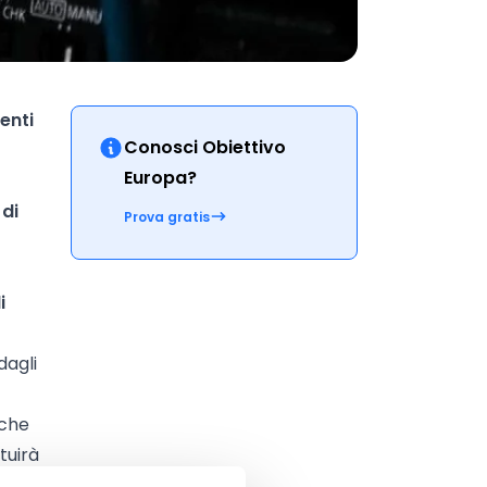
enti
Conosci Obiettivo
Europa?
 di
Prova gratis
i
dagli
iche
tuirà
on