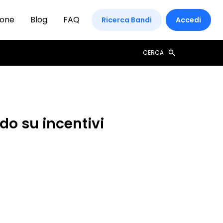
ione
Blog
FAQ
Ricerca Bandi
Accedi
CERCA
do su incentivi