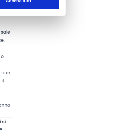
Accetta tutti
 sale
se,
/o
e con
il
ranno
 si
i