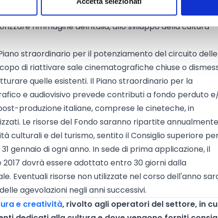
Accetta selezionati
e di promozione cinematografica e audiovisiva
, finalizzate
orizzare l'immagine dell'Italia, allo sviluppo della cultura
il Piano straordinario per il potenziamento del circuito delle
scopo di riattivare sale cinematografiche chiuse o dismes
turare quelle esistenti. Il Piano straordinario per la
rafico e audiovisivo prevede contributi a fondo perduto e
post-produzione italiane, comprese le cineteche, in
lizzati. Le risorse del Fondo saranno ripartite annualment
tà culturali e del turismo, sentito il Consiglio superiore per 
 31 gennaio di ogni anno. In sede di prima applicazione, il
se 2017 dovrà essere adottato entro 30 giorni dalla
le. Eventuali risorse non utilizzate nel corso dell'anno sa
delle agevolazioni negli anni successivi.
ura e creatività
, rivolto agli operatori del settore, in cui
ti dedicati alla cultura e dove vengono forniti consigl