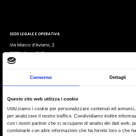
SEDE LEGALE E OPERATIVA
Via Marco d’Aviano, 2
20131 Milano (MI)
SEGUICI
Consenso
Dettagli
Questo sito web utilizza i cookie
Utilizziamo i cookie per personalizzare contenuti ed annunci, 
per analizzare il nostro traffico. Condividiamo inoltre informazi
OBIETTIVO EUROPA
con i nostri partner che si occupano di analisi dei dati web, p
combinarle con altre informazioni che ha fornito loro o che ha
Home