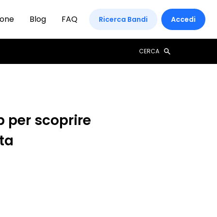
ione
Blog
FAQ
Ricerca Bandi
Accedi
CERCA
 per scoprire
ta