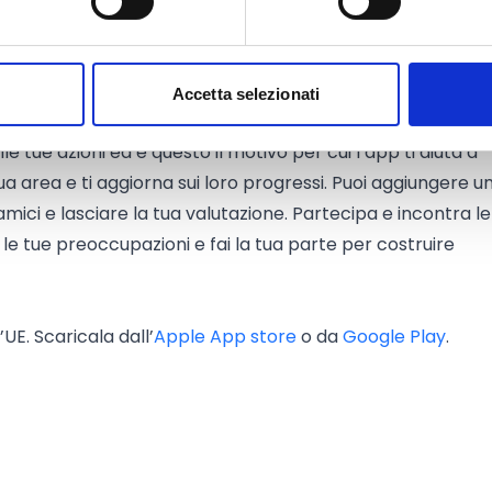
he al futuro. Una sezione è dedicata alle ricerche su pro
ibernetica e le relazioni estere. Vengono così spiegate l
Accetta selezionati
ietà negli anni a venire.
le tue azioni ed è questo il motivo per cui l’app ti aiuta a
 tua area e ti aggiorna sui loro progressi. Puoi aggiungere u
mici e lasciare la tua valutazione. Partecipa e incontra le
le tue preoccupazioni e fai la tua parte per costruire
’UE. Scaricala dall’
Apple App store
o da
Google Play
.