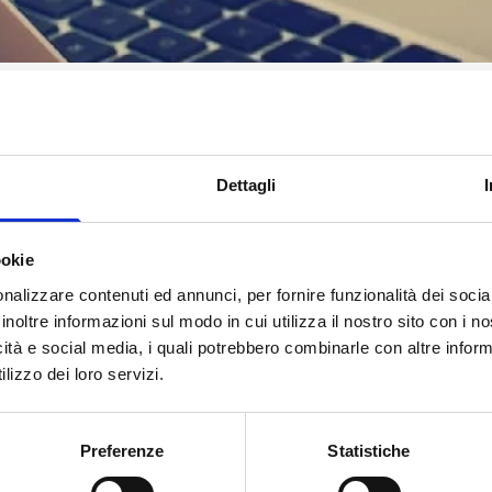
uropa c’è nella nostra vita quotidiana e per partecipare
formazioni su come l’Unione europea ha cambiato le nostre
Dettagli
 costruzione del nostro futuro comune
ookie
 moltissime informazioni su come l’Unione europea ha
nalizzare contenuti ed annunci, per fornire funzionalità dei socia
 biologico? Pratichi sport all’aria aperta? Vorresti impegn
inoltre informazioni sul modo in cui utilizza il nostro sito con i 
orme europee hanno semplificato le cose maniera molto
icità e social media, i quali potrebbero combinarle con altre inform
app
puoi scoprirlo con facilità.
lizzo dei loro servizi.
zioni intraprese dall’UE nelle regioni dei diversi stati memb
Preferenze
Statistiche
supportati dall’UE che mirano a
migliorare la qualità dell