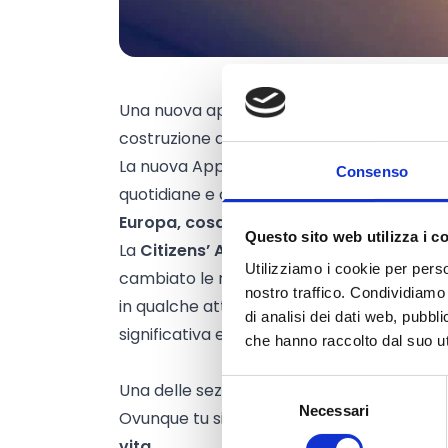
Una nuova app per scoprire come quanta E
costruzione del nostro futuro comune
La nuova App dei cittadini offre tante in
Consenso
quotidiane e consente di partecipare alle
Europa, cosa significa praticamente
Questo sito web utilizza i c
La
Citizens’ App
(app dei cittadini) offre
Utilizziamo i cookie per perso
cambiato le nostre vite. Sei un agricoltore
nostro traffico. Condividiamo 
in qualche attività di volontariato? Le n
di analisi dei dati web, pubbl
significativa e ora grazie a questa
nuova 
che hanno raccolto dal suo uti
Selezione
Una delle sezioni dell’app è dedicata alle a
Necessari
del
Ovunque tu sia, puoi trovare dei progetti 
consenso
vita.