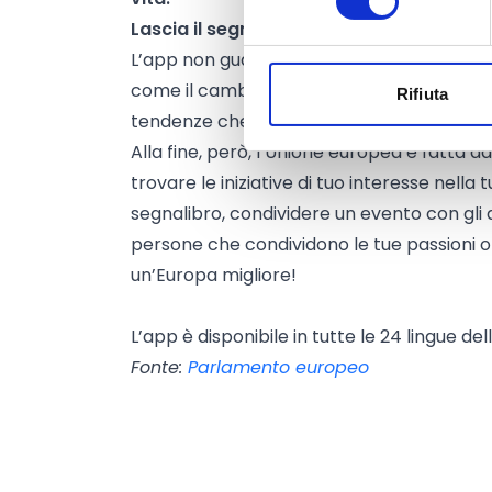
Lascia il segno
L’app non guarda solo al presente, ma anc
come il cambiamento climatico, la difesa c
Rifiuta
tendenze che trasformeranno le nostre soc
Alla fine, però, l’Unione europea è fatta dal
trovare le iniziative di tuo interesse nella
segnalibro, condividere un evento con gli a
persone che condividono le tue passioni o 
un’Europa migliore!
L’app è disponibile in tutte le 24 lingue dell
Fonte:
Parlamento europeo