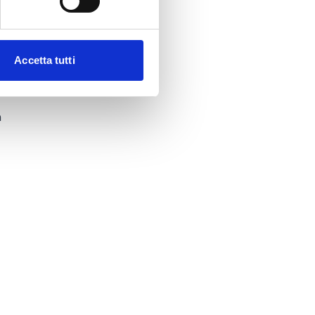
blemi
e
Accetta tutti
n