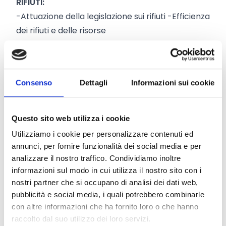
RIFIUTI:
-Attuazione della legislazione sui rifiuti -Efficienza
dei rifiuti e delle risorse
EFFICIENZA ENERGETICA:
-Efficienza delle risorse, economia verde e
circolare
-Suolo
-Foreste
Consenso
Dettagli
Informazioni sui cookie
AMBIENTE E SALUTE:
-Sostanze chimiche -Rumore -Incidenti
industriali
Questo sito web utilizza i cookie
ARIA:
Utilizziamo i cookie per personalizzare contenuti ed
-Legislazione sulla qualità dell'aria e direttiva NEC
annunci, per fornire funzionalità dei social media e per
-Direttiva sulle emissioni industriali -Ambiente
analizzare il nostro traffico. Condividiamo inoltre
Urbano
Tradizionale - Natura e biodiversità
:
informazioni sul modo in cui utilizza il nostro sito con i
nostri partner che si occupano di analisi dei dati web,
progetti di conservazione della natura, in
pubblicità e social media, i quali potrebbero combinarle
particolare nei settori della biodiversità, degli
con altre informazioni che ha fornito loro o che hanno
habitat e delle specie, per l’attuazione delle
raccolto dal suo utilizzo dei loro servizi.