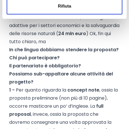
- Adattamento ai cambiamenti climatici:
Rifiuta
progetti per la carenza idrica, la siccità, gli
incendi boschivi o le inondazioni, tecnologie
adattive per i settori economici e la salvaguardia
delle risorse naturali (
24 mln euro
) Ok, fin qui
tutto chiaro, ma
In che lingua dobbiamo stendere la proposta?
Chi può partecipare?
Il partenariato è obbligatorio?
Possiamo sub-appaltare alcune attività del
progetto?
1 -
Per quanto riguarda la
concept note
, ossia la
proposta preliminare (non più di 10 pagine),
occorre masticare un po’ d’inglese. La
full
proposal
, invece, ossia la proposta che
dovremo consegnare una volta approvata la