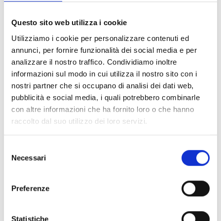
istituzioni scolastiche solo se in rete con
almeno 1
dei seguenti soggetti:
Questo sito web utilizza i cookie
associazioni sportive dilettantistiche
anche
Utilizziamo i cookie per personalizzare contenuti ed
non riconosciute;
annunci, per fornire funzionalità dei social media e per
analizzare il nostro traffico. Condividiamo inoltre
associazioni sportive con personalità
informazioni sul modo in cui utilizza il nostro sito con i
giuridica
;
nostri partner che si occupano di analisi dei dati web,
società sportive dilettantistiche senza scopo
pubblicità e social media, i quali potrebbero combinarle
di lucro
costituite nella forma di società di
con altre informazioni che ha fornito loro o che hanno
capitale o di società cooperativa;
raccolto dal suo utilizzo dei loro servizi.
enti di promozione sportiva
riconosciuti dal
CONI;
Selezione
Necessari
federazioni sportive
riconosciute dal CONI;
del
consenso
associazioni non lucrative
di utilità sociale
(Onlus).
Preferenze
Spese ammissibili
Statistiche