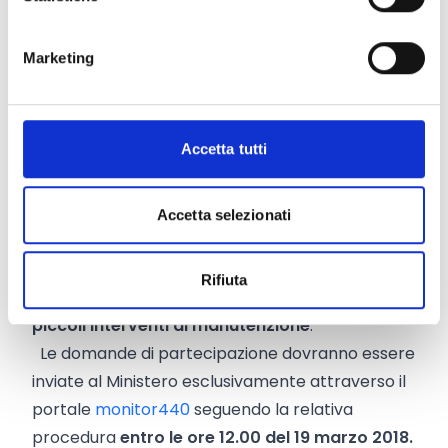
Sono ritenuti ammissibili i costi relativi a spese
per:
Marketing
coordinamento e progettazione; segreteria e
gestione amministrativa
. L'importo di tali spese
non può superare il 3% delle spese complessive
Accetta tutti
del progetto;
vitto
,
alloggio e trasporto
;
attrezzature, materiali, forniture di beni e
Accetta selezionati
servizi
specifici per il progetto;
attività previste dal progetto
per il personale
Rifiuta
interno ed esterno;
piccoli interventi di manutenzione
.
Le domande di partecipazione dovranno essere
inviate al Ministero esclusivamente attraverso il
portale
monitor440
seguendo la relativa
procedura
entro le ore 12.00 del 19 marzo 2018.