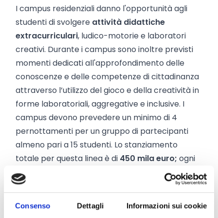
I campus residenziali danno l'opportunità agli
studenti di svolgere
attività didattiche
extracurriculari
, ludico-motorie e laboratori
creativi. Durante i campus sono inoltre previsti
momenti dedicati all'approfondimento delle
conoscenze e delle competenze di cittadinanza
attraverso l’utilizzo del gioco e della creatività in
forme laboratoriali, aggregative e inclusive. I
campus devono prevedere un minimo di 4
pernottamenti per un gruppo di partecipanti
almeno pari a 15 studenti. Lo stanziamento
totale per questa linea è di
450 mila euro;
ogni
progetto potrà essere finanziato fino ad un
importo massimo di
20 mila euro
.
Enti ammissibili
Consenso
Dettagli
Informazioni sui cookie
I progetti possono essere presentati da