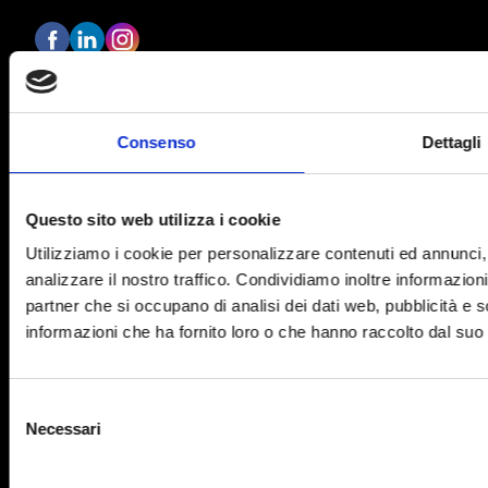
Consenso
Dettagli
OBIETTIVO EUROPA
Home
Questo sito web utilizza i cookie
Chi siamo
Utilizziamo i cookie per personalizzare contenuti ed annunci, 
analizzare il nostro traffico. Condividiamo inoltre informazioni 
Prezzi
partner che si occupano di analisi dei dati web, pubblicità e 
Formazione
informazioni che ha fornito loro o che hanno raccolto dal suo u
Blog
FAQ
Selezione
Necessari
del
consenso
Termini e condizioni