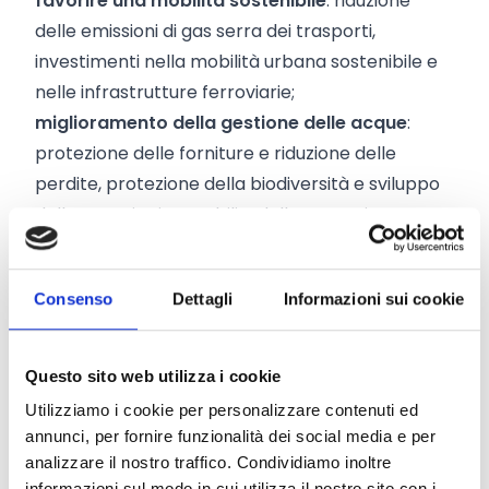
favorire una mobilità sostenibile
: riduzione
delle emissioni di gas serra dei trasporti,
investimenti nella mobilità urbana sostenibile e
nelle infrastrutture ferroviarie;
miglioramento della gestione delle acque
:
protezione delle forniture e riduzione delle
perdite, protezione della biodiversità e sviluppo
delle energie rinnovabili e dell’economia
circolare;
modernizzazione e costruzione di nuovi impianti
Consenso
Dettagli
Informazioni sui cookie
di
gestione dei rifiuti
.
Impatto della “transizione digitale”
Altra sfida dell’Italia, sarà quella di includere dei
Questo sito web utilizza i cookie
miglioramenti delle competenze digitali della
Utilizziamo i cookie per personalizzare contenuti ed
popolazione, della forza lavoro e delle imprese,
annunci, per fornire funzionalità dei social media e per
con la promozione dell’offerta di servizi pubblici
analizzare il nostro traffico. Condividiamo inoltre
informazioni sul modo in cui utilizza il nostro sito con i