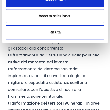
settoriali:
migliorare sistema giudiziario e la pubblica
amministrazione
: ridurre i tempi, migliorare
Accetta selezionati
l’efficacia, ridurre la burocrazia;
migliorare il contesto imprenditoriale
:
Rifiuta
migliorare gli appalti pubblici e i servizi pubblici
locali, ridurre i ritardi di pagamento ed eliminare
gli ostacoli alla concorrenza;
rafforzamento dell’istruzione e delle politiche
attive del mercato del lavoro
:
rafforzamento del sistema sanitario:
implementazione di nuove tecnologie per
migliorare ospedali e assistenza sanitaria
domiciliare, con l’obiettivo di ridurre la
frammentazione territoriale;
trasformazione dei territori vulnerabili
in aree