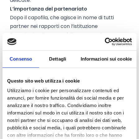
delicate.
L’importanza del partenariato
Dopo il capofila, che agisce in nome di tutti
partner nei rapporti con l’istituzione
finanziatrice, il partner è il soggetto che
contribuisce al raggiungimento del risultato
finale del progetto. Perché quindi è importante
Consenso
Dettagli
Informazioni sui cookie
la composizione della partnership?
È un criterio di ammissibilità
: in alcuni progetti
viene scritto che per partecipare al progetto
Questo sito web utilizza i cookie
servono almeno tre partner di tre Paesi membri
Utilizziamo i cookie per personalizzare contenuti ed
così come sono indicati nel bando.
È un criterio
annunci, per fornire funzionalità dei social media e per
di selezione
: ci deve essere una corrispondenza
analizzare il nostro traffico. Condividiamo inoltre
tra la missione del partner e le attività che
informazioni sul modo in cui utilizza il nostro sito con i
nostri partner che si occupano di analisi dei dati web,
vengono proposte; è necessario prevedere, ad
pubblicità e social media, i quali potrebbero combinarle
esempio, autorità locali che sono responsabili e
con altre informazioni che ha fornito loro o che hanno