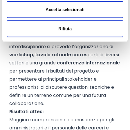
assicurando un ampio impatto e visibilità dei
Accetta selezionati
risultati del progetto sia a livello nazionale che
transnazionale.
Rifiuta
Per stimolare la discussione sui temi del
progetto anche da un punto di vista
interdisciplinare si prevede l’organizzazione di
workshop
,
tavole rotonde
con esperti di diversi
settori e una grande
conferenza internazionale
per presentare i risultati del progetto e
permettere ai principali stakeholder e
professionisti di discutere questioni tecniche e
definire un terreno comune per una futura
collaborazione.
Risultati attesi
Maggiore comprensione e conoscenza per gli
amministratori e il personale delle carceri e