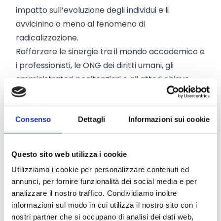
impatto sull’evoluzione degli individui e li
avvicinino o meno al fenomeno di
radicalizzazione.
Rafforzare le sinergie tra il mondo accademico e
i professionisti, le ONG dei diritti umani, gli
amministratori penitenziari e gli attori chiave.
Attività
Il progetto si fonda sulle seguenti attività
Consenso
Dettagli
Informazioni sui cookie
principali:
Analisi
. Raccolta di dati quantitativi qualitativi,
analisi e valutazione dei quadri giuridici nazionali
Questo sito web utilizza i cookie
esistenti, approcci, interventi, programmi di
Utilizziamo i cookie per personalizzare contenuti ed
formazione, relativi alla prevenzione della
annunci, per fornire funzionalità dei social media e per
radicalizzazione nei contesti carcerari e di
analizzare il nostro traffico. Condividiamo inoltre
libertà vigilata, con particolare attenzione ai
informazioni sul modo in cui utilizza il nostro sito con i
giovani adulti nel contesto europeo. Tale attività
nostri partner che si occupano di analisi dei dati web,