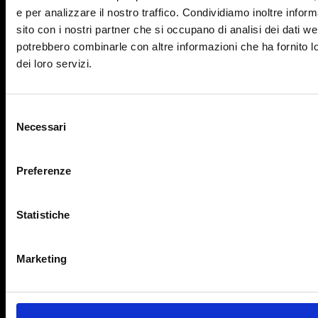
e per analizzare il nostro traffico. Condividiamo inoltre inform
sito con i nostri partner che si occupano di analisi dei dati we
potrebbero combinarle con altre informazioni che ha fornito l
dei loro servizi.
SEDE LEGALE E OPERATIVA
Via Marco d’Aviano, 2
Selezione
20131 Milano (MI)
Necessari
del
consenso
SEGUICI
Preferenze
Statistiche
Marketing
OBIETTIVO EUROPA
Home