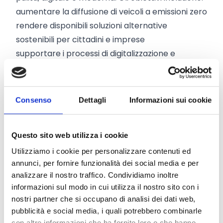
aumentare la diffusione di veicoli a emissioni zero
rendere disponibili soluzioni alternative
sostenibili per cittadini e imprese
supportare i processi di digitalizzazione e
automazione
migliorare la connettività e l'accesso.
Vuoi dare il tuo contributo come cittadino o
Consenso
Dettagli
Informazioni sui cookie
come impresa alla definizione delle politiche
dell’Unione Europea in materia di trasporti?
Questo sito web utilizza i cookie
Scopri di più sulla
pagina
dell’iniziativa. È possibile
partecipare alla consultazione pubblica fino al
Utilizziamo i cookie per personalizzare contenuti ed
annunci, per fornire funzionalità dei social media e per
23 settembre 2020
, utilizzando il nuovo e
analizzare il nostro traffico. Condividiamo inoltre
innovativo portale della Commissione Europea
informazioni sul modo in cui utilizza il nostro sito con i
Have yor say
(scoprilo
qui
).
nostri partner che si occupano di analisi dei dati web,
pubblicità e social media, i quali potrebbero combinarle
Conosci Obiettivo Europa?
con altre informazioni che ha fornito loro o che hanno