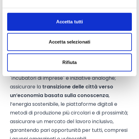
mercato sia a livello locale che di più ampio
respiro;
sostenere le PMI
, offrendo soluzioni
Accetta tutti
innovative per affrontare le loro principali sfide e
migliorando l’interconnessione con mercati più
Accetta selezionati
ampi;
sviluppare una maggiore cultura
imprenditoriale
e incentivare alla creazione di
imprese innovative e sociali, promuovendo eco-
Rifiuta
sistemi locali favorevoli, anche attraverso
"incubatori di imprese" e iniziative analoghe;
assicurare la
transizione delle città verso
un’economia basata sulla conoscenza
,
l’energia sostenibile, le piattaforme digitali e
metodi di produzione più circolari e di prossimità;
assicurare un mercato del lavoro inclusivo,
garantendo pari opportunità per tutti, compresi
i gruppi emarginati e vulnerabili.