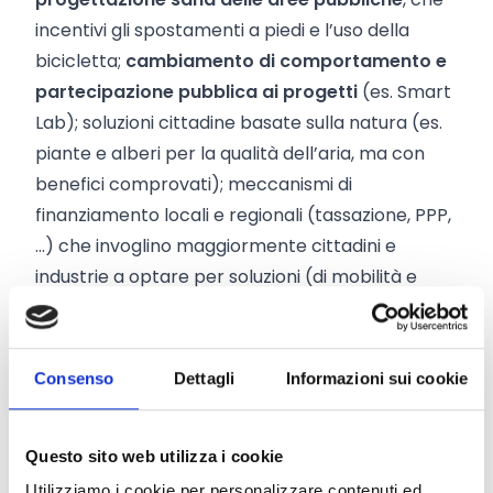
incentivi gli spostamenti a piedi e l’uso della
bicicletta;
cambiamento di comportamento e
partecipazione pubblica ai progetti
(es. Smart
Lab); soluzioni cittadine basate sulla natura (es.
piante e alberi per la qualità dell’aria, ma con
benefici comprovati); meccanismi di
finanziamento locali e regionali (tassazione, PPP,
...) che invoglino maggiormente cittadini e
industrie a optare per soluzioni (di mobilità e
abitative) a basse emissioni.
questione abitativa
:
migliorare l’accessibilità
economica e l'efficienza energetica degli alloggi;
Consenso
Dettagli
Informazioni sui cookie
promuovere un uso efficiente e sostenibile dei
territori edificabili
e prevenire l’espansione
Questo sito web utilizza i cookie
urbana; creare occupazione sul territorio;
sostenere regimi di finanziamento innovativi
Utilizziamo i cookie per personalizzare contenuti ed