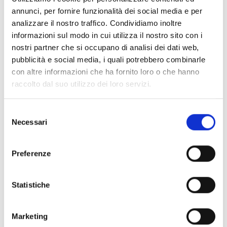
annunci, per fornire funzionalità dei social media e per
basati su partenariati pubblico-privato;
limitare
analizzare il nostro traffico. Condividiamo inoltre
gli sprechi
attraverso l’utilizzo efficiente delle
informazioni sul modo in cui utilizza il nostro sito con i
risorse; promuovere soluzioni pensate per
nostri partner che si occupano di analisi dei dati web,
migliorare accesso ad
alloggi economicamente
pubblicità e social media, i quali potrebbero combinarle
accessibili
e soluzioni abitative adatte agli stili di
con altre informazioni che ha fornito loro o che hanno
vita, adeguamento agli andamenti demografici e
raccolto dal suo utilizzo dei loro servizi.
sociali, inclusione, riduzione dello scarto sociale e
Selezione
fisico tra i diversi gruppi che compongono la
Necessari
del
società, dare risposte ai bisogni specifici dei
consenso
gruppi vulnerabili.
Preferenze
posti di lavoro e competenze nell'economia
locale
:
potenziare le filiere locali per aiutare
l'economia locale a trarre vantaggio dal
Statistiche
mercato locale e svolgere un ruolo attivo nella
costruzione di relazioni tra aziende locali e i
Marketing
rispettivi soggetti interessati e di opportunità di