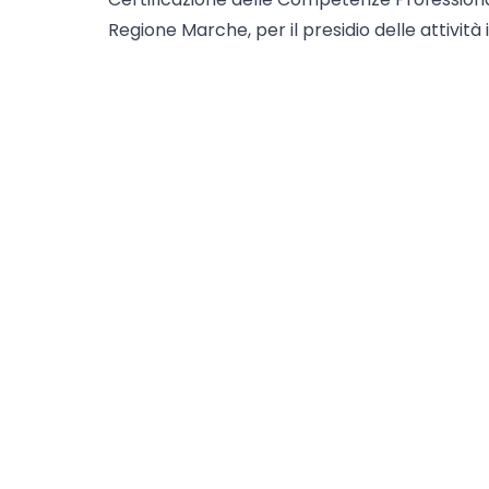
Regione Marche, per il presidio delle attività
Le diverse tipologie di Budget: Budget a c
Semplificate,
Budget Forfettari (Lump Sums) e Budget a
costi ammissibili e non ammissibili;
costi diretti e costi indiretti;
imputazione sul budget delle diverse voci
attrezzature, costi di comunicazione e di
generali;
finanziamento e co-finanziamento: perché
strutturato.