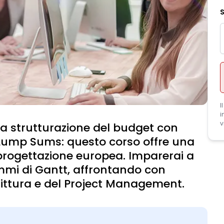
S
I
i
v
alla strutturazione del budget con
e Lump Sums: questo corso offre una
 progettazione europea. Imparerai a
ammi di Gantt, affrontando con
ittura e del Project Management.