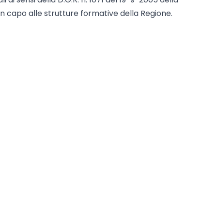
 in capo alle strutture formative della Regione.
osti Reali, con cenni sulle Opzione di Costo
 costi Unitari (o standard);
 di budget: personale- staff, consulenti,
sseminazione, viaggi e missioni, spese
 e come valorizzare i costi dello staff