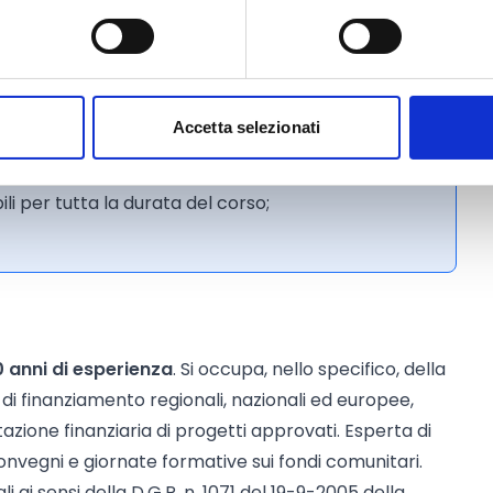
biettivo Europa?
sultati attesi; analisi della fattibilità;
alle quali è possibile porre quesiti durante le
partner o come proporsi;
le responsabilità fra i partner;
Accetta selezionati
web form;
rumenti utili al lavoro di progettista;
ettazione: il Project Management
li per tutta la durata del corso;
care in funzione dei risultati attesi
kdown Structure (WBS) e suddivisione del
orale delle attività;
 anni di esperienza
ione;
. Si occupa, nello specifico, della
di finanziamento regionali, nazionali ed europee,
ione finanziaria di progetti approvati. Esperta di
derare per una buona implementazione.
nvegni e giornate formative sui fondi comunitari.
i progetto
ai sensi della D.G.R. n. 1071 del 19-9-2005 della
tutti i costi delle attività progettuali;