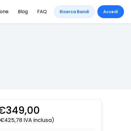
ione
Blog
FAQ
Ricerca Bandi
Accedi
€349,00
(€425,78 IVA inclusa)