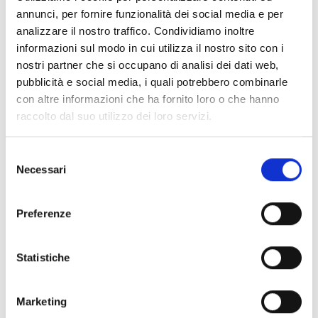
annunci, per fornire funzionalità dei social media e per
analizzare il nostro traffico. Condividiamo inoltre
informazioni sul modo in cui utilizza il nostro sito con i
nostri partner che si occupano di analisi dei dati web,
Fabio Paolo Luigi G.
pubblicità e social media, i quali potrebbero combinarle
con altre informazioni che ha fornito loro o che hanno
Giovedì 04 Luglio 2024 09:38
raccolto dal suo utilizzo dei loro servizi.
Selezione
coso chiaro
Necessari
del
consenso
Preferenze
Qualità
Fruizione
Statistiche
Interesse
Marketing