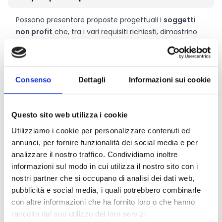
Possono presentare proposte progettuali i
soggetti
non profit
che, tra i vari requisiti richiesti, dimostrino
una comprovata capacità di operare in contesti
umanitari.
Ciascun soggetto senza fini di lucro può presentare
due proposte massimo
: una proposta in qualità di
Consenso
Dettagli
Informazioni sui cookie
unico soggetto proponente o in qualità di proponente
mandatario di un’ATS e una proposta in qualità di
proponente mandante di un’ATS.
Questo sito web utilizza i cookie
Utilizziamo i cookie per personalizzare contenuti ed
annunci, per fornire funzionalità dei social media e per
Entità del contributo
analizzare il nostro traffico. Condividiamo inoltre
informazioni sul modo in cui utilizza il nostro sito con i
Dotazione finanziaria complessiva:
300.000 Euro
nostri partner che si occupano di analisi dei dati web,
Contributo massimo:
300.000 Euro
pubblicità e social media, i quali potrebbero combinarle
con altre informazioni che ha fornito loro o che hanno
raccolto dal suo utilizzo dei loro servizi.
Link e Documenti