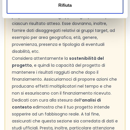
percentuale e in valore assoluto) in base a dati
Rifiuta
iniziali (baseline) raccolti o validati dai soggetti
proponenti e relativi al gruppo target previsto per
ciascun risultato atteso. Esse dovranno, inoltre,
fornire dati disaggregati relativi ai gruppi target, ad
esempio per area geografica, età, genere,
provenienza, presenza e tipologia di eventuali
disabilità, etc.
Considera attentamente la
sostenibilità del
progetto
, e quindi la capacità del progetto di
mantenere i risultati raggiuti anche dopo il
finanziamento. Assicuriamoci di proporre azioni che
producano effetti moltiplicatori nel tempo e che
non si esauriscano con il finanziamento ricevuto.
Dedicati con cura alla stesura dell
’analisi di
contesto
e
dimostra che il tuo progetto intende
sopperire ad un fabbisogno reale. A tal fine,
assicurati che questa sezione sia corredata di dati e
studi ufficiali. Presta, inoltre, particolare attenzione