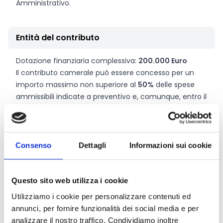
Amministrativo.
Entità del contributo
Dotazione finanziaria complessiva:
200.000 Euro
Il contributo camerale può essere concesso per un
importo massimo non superiore al
50%
delle spese
ammissibili indicate a preventivo e, comunque, entro il
tetto massimo stabilito per ciascuna fascia di
punteggio ed indicato nella tabella di cui all’Art. 9 del
bando. In generale, i contributi possono andare da
un
minimo di 1.000 Euro a un massimo di 18.000 Euro
Consenso
Dettagli
Informazioni sui cookie
(35.000 Euro se iniziative riconosciute di grande rilievo
internazionale).
Questo sito web utilizza i cookie
Utilizziamo i cookie per personalizzare contenuti ed
Link e Documenti
annunci, per fornire funzionalità dei social media e per
analizzare il nostro traffico. Condividiamo inoltre