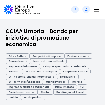
CCIAA Umbria - Bando per
iniziative di promozione
economica
Arte e Cultura
Competitività imprese
Festival e mostre
Fiere ed eventi
Manifestazioni culturali
Supporto alle imprese
Sviluppo e promozione territoriale
Turismo
Associazioni di categoria
Cooperative sociali
Enti no profit / Enti del Terzo Settore
Enti pubblici
Enti territoriali/Enti locali
Grandi Imprese
Imprese
Imprese sociali/Società benefit
Micro-imprese
PMI
Società cooperative
Startup
Bandi regionali / locali
Umbria
Fondo perduto