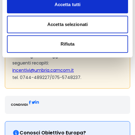
Accetta tutti
Consigli degli esperti
Accetta selezionati
Le
spese ammissibili
sono tutti quei costi che
possiamo imputare nel budget di progetto. Si
consiglia pertanto di verificarle con attenzione (Cfr.
Rifiuta
sez. 5 pag. 4 del bando).
Hai bisogno di maggiori informazioni?
Contatta i
seguenti recapiti:
incentivi@umbria.camcom.it
tel. 0744-489227/075-5748237.
CONDIVIDI
Conosci Obiettivo Europa?