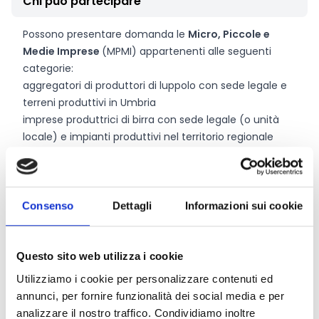
Chi può partecipare
Possono presentare domanda le
Micro, Piccole e
Medie Imprese
(MPMI) appartenenti alle seguenti
categorie:
aggregatori di produttori di luppolo con sede legale e
terreni produttivi in Umbria
imprese produttrici di birra con sede legale (o unità
locale) e impianti produttivi nel territorio regionale
umbro
Le imprese devono essere regolarmente iscritte e
attive al Registro delle Imprese e in regola con il
pagamento del diritto annuale e il DURC.
Consenso
Dettagli
Informazioni sui cookie
Entità del contributo
Questo sito web utilizza i cookie
Utilizziamo i cookie per personalizzare contenuti ed
La dotazione finanziaria complessiva ammonta a
annunci, per fornire funzionalità dei social media e per
50.000 Euro
.
analizzare il nostro traffico. Condividiamo inoltre