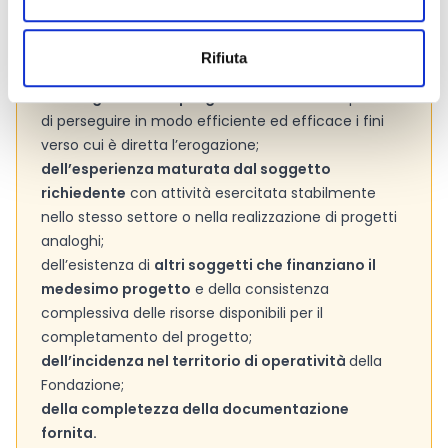
ai criteri generali contenuti nel regolamento,
nonché a quelli ulteriori fissati eventualmente negli
avvisi pubblici. La Fondazione, pertanto, terrà conto
Rifiuta
anche:
dell’originalità del progetto
e della sua capacità
di perseguire in modo efficiente ed efficace i fini
verso cui è diretta l’erogazione;
dell’esperienza maturata dal soggetto
richiedente
con attività esercitata stabilmente
nello stesso settore o nella realizzazione di progetti
analoghi;
dell’esistenza di
altri soggetti che finanziano il
medesimo progetto
e della consistenza
complessiva delle risorse disponibili per il
completamento del progetto;
dell’incidenza nel territorio di operatività
della
Fondazione;
della completezza della documentazione
fornita.