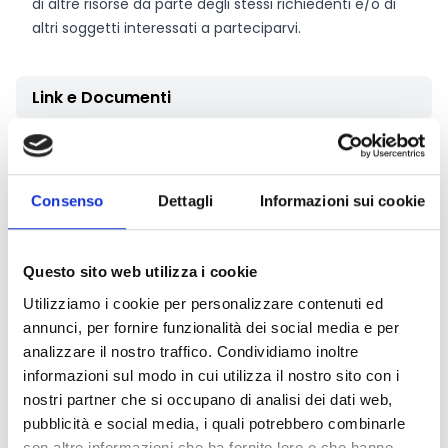
di altre risorse da parte degli stessi richiedenti e/o di
altri soggetti interessati a parteciparvi.
Link e Documenti
Pagina web per formulari e documenti
Regolamento attività istituzionale
Modulo Domanda di Contributo
Consenso
Dettagli
Informazioni sui cookie
Documento Programmatico Previsionale
Si consiglia di consultare regolarmente il sito web
ufficiale del bando per gli aggiornamenti e le
Questo sito web utilizza i cookie
informazioni addizionali.
Utilizziamo i cookie per personalizzare contenuti ed
annunci, per fornire funzionalità dei social media e per
analizzare il nostro traffico. Condividiamo inoltre
Consigli degli esperti
informazioni sul modo in cui utilizza il nostro sito con i
nostri partner che si occupano di analisi dei dati web,
Le domande di contributo devono essere
pubblicità e social media, i quali potrebbero combinarle
presentate entro il
31 marzo di ogni anno
tramite il
con altre informazioni che ha fornito loro o che hanno