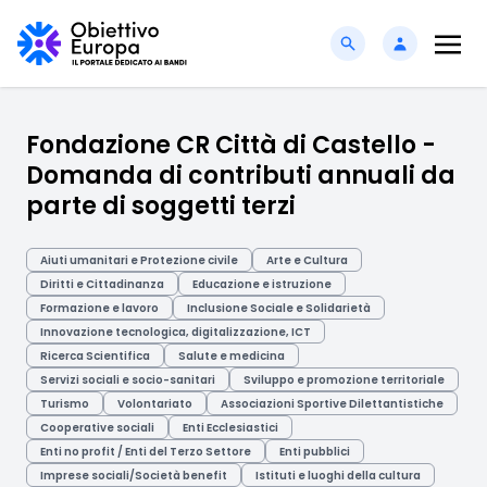
Fondazione CR Città di Castello -
Domanda di contributi annuali da
parte di soggetti terzi
Aiuti umanitari e Protezione civile
Arte e Cultura
Diritti e Cittadinanza
Educazione e istruzione
Formazione e lavoro
Inclusione Sociale e Solidarietà
Innovazione tecnologica, digitalizzazione, ICT
Ricerca Scientifica
Salute e medicina
Servizi sociali e socio-sanitari
Sviluppo e promozione territoriale
Turismo
Volontariato
Associazioni Sportive Dilettantistiche
Cooperative sociali
Enti Ecclesiastici
Enti no profit / Enti del Terzo Settore
Enti pubblici
Imprese sociali/Società benefit
Istituti e luoghi della cultura