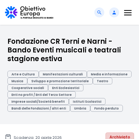
Fondazione CR Terni e Narni -
Bando Eventi musicali e teatrali
stagione estiva
Arte e Cultura
Manifestazioni culturali
Media e informazione
Musica
Sviluppo e promozione territoriale
Teatro
Cooperative sociali
Enti Ecclesiastici
Enti no profit / Enti del Terzo Settore
Imprese sociali/Società benefit
Istituti Scolastici
Bandi delle Fondazioni / altri enti
Umbria
Fondo perduto
Archiviato
Scadenza: 20 aprile 2026