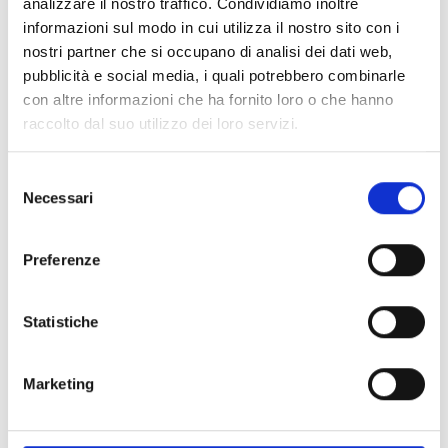
Dotazione finanziaria complessiva:
250.000 Euro
analizzare il nostro traffico. Condividiamo inoltre
Contributo massimo:
15.000 Euro
informazioni sul modo in cui utilizza il nostro sito con i
Quota di cofinanziamento:
80%
nostri partner che si occupano di analisi dei dati web,
pubblicità e social media, i quali potrebbero combinarle
con altre informazioni che ha fornito loro o che hanno
Link e Documenti
raccolto dal suo utilizzo dei loro servizi.
Pagina web per formulari e documenti
Selezione
Bando
Necessari
del
Si consiglia di consultare regolarmente il sito web
consenso
ufficiale del bando per gli aggiornamenti e le
Preferenze
informazioni addizionali.
Statistiche
Consigli degli esperti
Marketing
Presta attenzione ai
criteri di valutazione
adottati
dall’Ente per valutare le proposte progettuali. La
lettura preliminare dei criteri ti aiuterà a capire se il