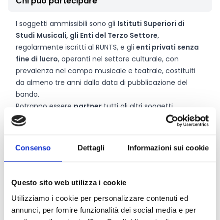
Chi può partecipare
I soggetti ammissibili sono gli
Istituti Superiori di
Studi Musicali, gli Enti del Terzo Settore
,
regolarmente iscritti al RUNTS, e gli
enti privati senza
fine di lucro
, operanti nel settore culturale, con
prevalenza nel campo musicale e teatrale, costituiti
da almeno tre anni dalla data di pubblicazione del
bando.
Potranno essere
partner
tutti gli altri soggetti,
indipendentemente dalla loro natura giuridica, che
apportino un fattivo contributo alla realizzazione del
progetto. Si ricorda che i partner non potranno in
Consenso
Dettagli
Informazioni sui cookie
alcun modo, diretto o indiretto, essere destinatari del
contributo della Fondazione.
Questo sito web utilizza i cookie
Entità del contributo
Utilizziamo i cookie per personalizzare contenuti ed
annunci, per fornire funzionalità dei social media e per