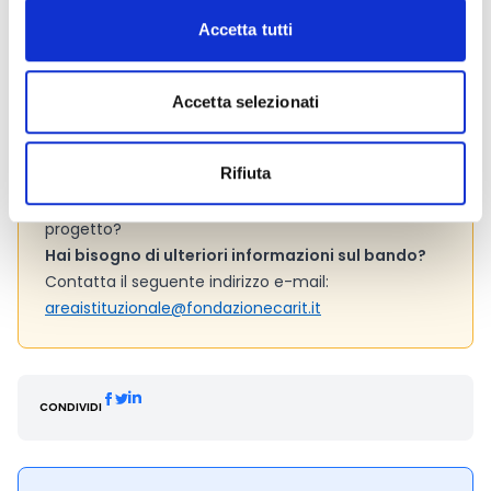
tuo progetto possiede le caratteristiche per
Accetta tutti
aggiudicarsi il contributo e quali aspetti tenere
maggiormente in considerazione ai fini
dell'attribuzione del punteggio (Cfr. par. 5.1 del
Accetta selezionati
bando).
Assicurati di aver compreso le
modalità di
Rifiuta
erogazione del contributo
(Cfr. par. 6, del bando).
Possiedi le risorse necessarie per far partire il
progetto?
Hai bisogno di ulteriori informazioni sul bando?
Contatta il seguente indirizzo e-mail:
areaistituzionale@fondazionecarit.it
CONDIVIDI