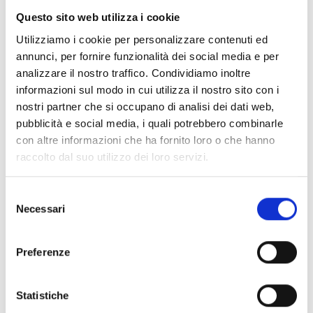
Pagina web per formulari e documenti
Questo sito web utilizza i cookie
Bando
Utilizziamo i cookie per personalizzare contenuti ed
Si consiglia di consultare regolarmente il sito web
annunci, per fornire funzionalità dei social media e per
ufficiale del bando per gli aggiornamenti e le
analizzare il nostro traffico. Condividiamo inoltre
informazioni addizionali.
informazioni sul modo in cui utilizza il nostro sito con i
nostri partner che si occupano di analisi dei dati web,
pubblicità e social media, i quali potrebbero combinarle
Consigli degli esperti
con altre informazioni che ha fornito loro o che hanno
raccolto dal suo utilizzo dei loro servizi.
Presta attenzione ai
criteri di valutazione
adottati
dall’Ente per valutare le proposte progettuali. La
Selezione
lettura preliminare dei criteri ti aiuterà a capire se il
Necessari
del
tuo progetto possiede le caratteristiche per
consenso
aggiudicarsi il contributo e quali aspetti tenere
Preferenze
maggiormente in considerazione ai fini
dell'attribuzione del punteggio (Cfr. par. 5 del
bando).
Statistiche
Hai bisogno di ulteriori informazioni?
Contatta il