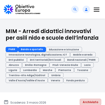
MIM - Arredi didattici innovativi
per asili nido e scuole dell’infanzia
PNRR
Bando a sportello
Educazione e istruzione
Innovazione tecnologica, digitalizzazione, ICT
Mobile e arredo
Enti pubblici
Enti territoriali/Enti locali
Bandi nazionali / PNRR
Abruzzo
Emilia-Romagna
Friuli-Venezia Giulia
Lazio
Liguria
Lombardia
Marche
Piemonte
Toscana
Trentino-Alto Adige/Südtirol
Umbria
Valle d'Aosta/Vallée d'Aoste
Veneto
Fondo perduto
Archiviato
Scadenza: 3 marzo 2026