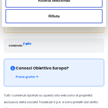
Accetta selezionati
presentazione delle proposte progettuali resterà
aperta dalle ore 10.00 del giorno 13 febbraio 2026
alle ore 18.00 del giorno 3 marzo 2026.
Rifiuta
Hai bisogno di maggiori informazioni?
Contatta il
seguente indirizzo e-mail:
pnrr@istruzione.it
.
CONDIVIDI
Conosci Obiettivo Europa?
Prova gratis
Tutti i contenuti riportati su questo sito web sono di proprietà
esclusiva della società TradeLab S.p.A. e sono protetti dal diritto