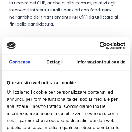
la ricerca dei CUP, anche di altri comuni, relativi agli
interventi infrastrutturali finanziati con fondi PNRR
nell’ambito del finanziamento M4C1I1.1 da utilizzare ai
fini della candidatura.
Entità del contributo
Ciascuna candidatura dovrà essere associata ad uno
Consenso
Dettagli
Informazioni sui cookie
o più interventi infrastrutturali ciascuno con un CUP
PNRR – M4C1I1.1 sulla base del costo parametrico
individuato. L’importo parametrico del contributo
Questo sito web utilizza i cookie
massimo riconoscibile è calcolato in 2.000 Euro per
Utilizziamo i cookie per personalizzare contenuti ed
posto, realizzato e rendicontabile ai fini dei target del
annunci, per fornire funzionalità dei social media e per
PNRR. Pertanto, se con l’intervento PNRR,
analizzare il nostro traffico. Condividiamo inoltre
contrassegnato da uno specifico CUP, sono realizzati e
informazioni sul modo in cui utilizza il nostro sito con i
rendicontati ad esempio 15 posti, per quello stesso
nostri partner che si occupano di analisi dei dati web,
intervento e per quel CUP potrà essere riconosciuto un
pubblicità e social media, i quali potrebbero combinarle
contributo massimo per arredi pari a 30.000 Euro. Al