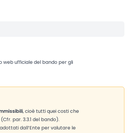
to web ufficiale del bando per gli
mmissibili
, cioè tutti quei costi che
fr. par. 3.3.1 del bando).
adottati dall’Ente per valutare le