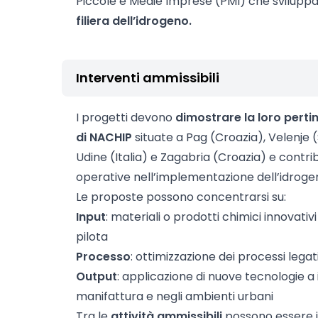
Piccole e Medie Imprese (PMI) che svilup
filiera dell’idrogeno.
Interventi ammissibili
I progetti devono
dimostrare la loro pertin
di NACHIP
situate a Pag (Croazia), Velenje (S
Udine (Italia) e Zagabria (Croazia) e contrib
operative nell’implementazione dell’idroge
Le proposte possono concentrarsi su:
Input
: materiali o prodotti chimici innovativ
pilota
Processo
: ottimizzazione dei processi legat
Output
: applicazione di nuove tecnologie a 
manifattura e negli ambienti urbani
Tra le
attività ammissibili
possono essere i