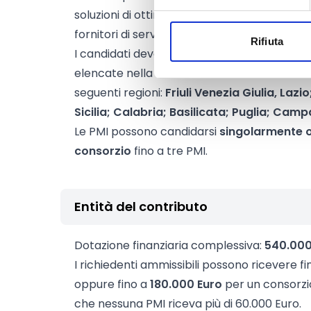
soluzioni di ottimizzazione digitale e basate 
fornitori di servizi di ingegneria e industriali.
Rifiuta
I candidati devono essere registrati in una d
elencate nella documentazione del bando. Pe
seguenti regioni:
Friuli Venezia Giulia, Laz
Sicilia; Calabria; Basilicata; Puglia; Camp
Le PMI possono candidarsi
singolarmente 
consorzio
fino a tre PMI.
Entità del contributo
Dotazione finanziaria complessiva:
540.000
I richiedenti ammissibili possono ricevere f
oppure fino a
180.000 Euro
per un consorzi
che nessuna PMI riceva più di 60.000 Euro.