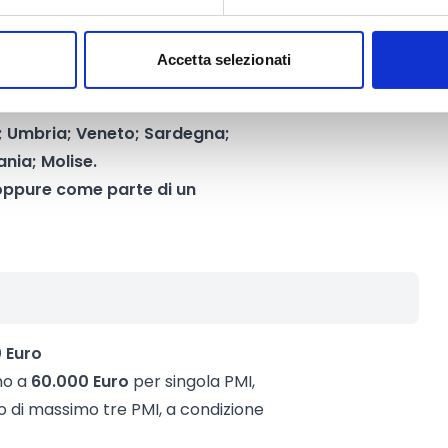
sui dati per sistemi a idrogeno,
Accetta selezionati
elle regioni UE ammissibili
r l’Italia sono ammissibili le
io; Umbria; Veneto; Sardegna;
ania; Molise.
oppure come parte di un
 Euro
ino a
60.000 Euro
per singola PMI,
o di massimo tre PMI, a condizione