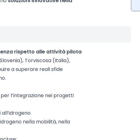
pano
soluzioni innovative nella
enza rispetto alle attività pilota
lovenia), Torviscosa (Italia),
uire a superare reali sfide
no.
i per l’integrazione nei progetti
i all’idrogeno
idrogeno nella mobilità, nella
ncluse: