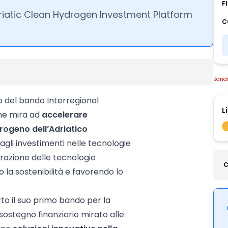
F
riatic Clean Hydrogen Investment Platform
C
Band
o del bando Interregional
L
he mira ad
accelerare
drogeno dell’Adriatico
agli investimenti nelle tecnologie
egrazione delle tecnologie
C
la sostenibilità e favorendo lo
rto il suo primo bando per la
ostegno finanziario mirato alle