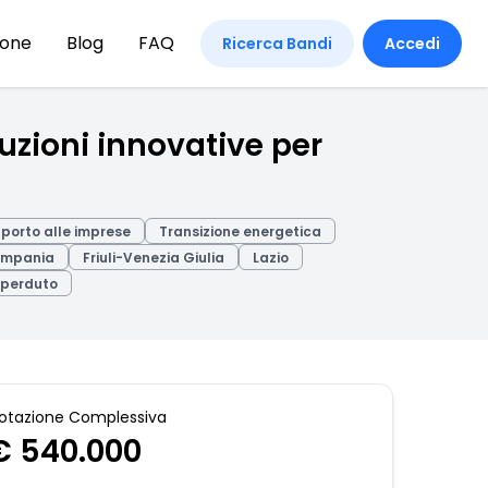
ione
Blog
FAQ
Ricerca Bandi
Accedi
uzioni innovative per
porto alle imprese
Transizione energetica
mpania
Friuli-Venezia Giulia
Lazio
 perduto
otazione Complessiva
€ 540.000