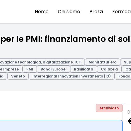
Home
Chi siamo
Prezzi
Formaz
er le PMI: finanziamento di sol
ovazione tecnologica, digitalizzazione, ICT
Manifatturiero
Sup
le Imprese
PMI
Bandi Europei
Basilicata
Calabria
Ca
ia
Veneto
Interregional Innovation Investments (I3)
Fondo
Archiviato
D