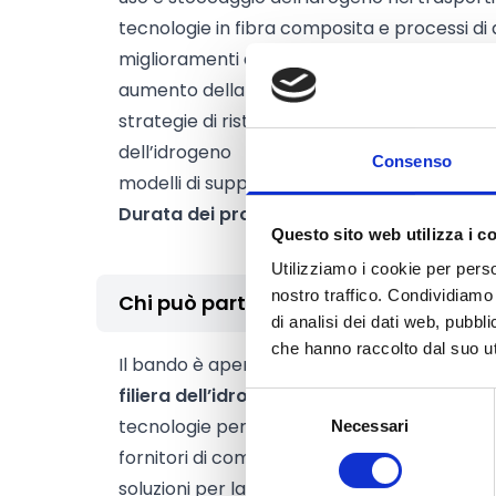
tecnologie in fibra composita e processi d
miglioramenti della durata e dell’efficienza 
aumento della compattezza e miglioramenti 
strategie di ristrutturazione edilizia che co
dell’idrogeno
Consenso
modelli di supporto alle decisioni e strumen
Durata dei progetti:
6 mesi
Questo sito web utilizza i c
Utilizziamo i cookie per perso
nostro traffico. Condividiamo 
Chi può partecipare
di analisi dei dati web, pubbl
che hanno raccolto dal suo uti
Il bando è aperto alle
PMI con un forte pot
filiera dell’idrogeno
, tra cui:
Selezione
tecnologie per la produzione, lo stoccaggio e
Necessari
del
consenso
fornitori di componenti e sistemi,
soluzioni per la sicurezza, il monitoraggio e l