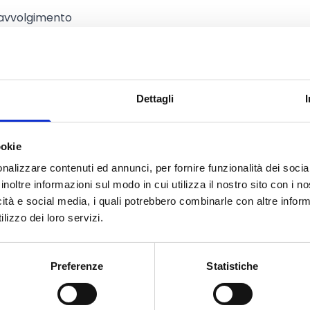
i avvolgimento
dei catalizzatori
di design per i sistemi DHR
nsentano l’integrazione
Dettagli
ti di valutazione dei componenti
ookie
nalizzare contenuti ed annunci, per fornire funzionalità dei socia
inoltre informazioni sul modo in cui utilizza il nostro sito con i 
icità e social media, i quali potrebbero combinarle con altre inform
lizzo dei loro servizi.
enziale di innovazione nella
 la distribuzione dell’idrogeno,
Preferenze
Statistiche
a certificazione,