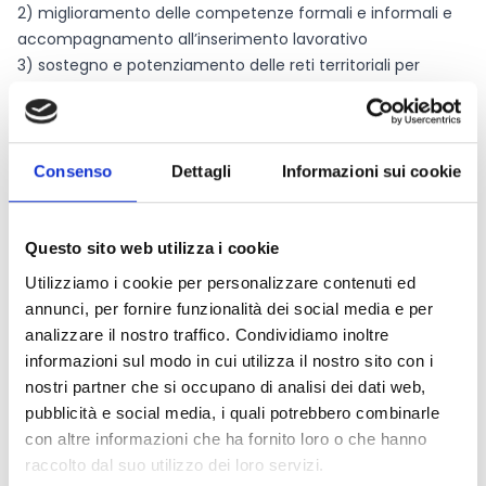
2) miglioramento delle competenze formali e informali e
accompagnamento all’inserimento lavorativo
3) sostegno e potenziamento delle reti territoriali per
il reinserimento delle persone sottoposte a provvedimenti
dell’autorità gi
udiziaria
4) sostegno allo
Consenso
Dettagli
Informazioni sui cookie
sviluppo di percorsi di
autonomia
5) sostegno alla persona attraverso una offerta di
Questo sito web utilizza i cookie
accoglienza
Utilizziamo i cookie per personalizzare contenuti ed
temporanea di carattere abitativo
annunci, per fornire funzionalità dei social media e per
6)
analizzare il nostro traffico. Condividiamo inoltre
sostegno
informazioni sul modo in cui utilizza il nostro sito con i
alla persona nel recupero delle relazioni sociali con la
nostri partner che si occupano di analisi dei dati web,
comunità di riferimento, del p
pubblicità e social media, i quali potrebbero combinarle
roprio ruolo sociale, nel ricostruire un senso di
con altre informazioni che ha fornito loro o che hanno
appartenenza, con
raccolto dal suo utilizzo dei loro servizi.
particolare attenzione alla fase delle dimissioni e