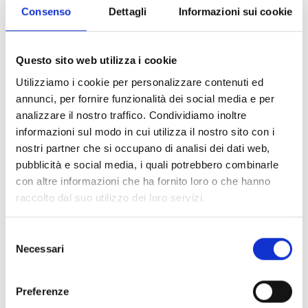
Consenso
Dettagli
Informazioni sui cookie
CONDIVIDI
Questo sito web utilizza i cookie
Utilizziamo i cookie per personalizzare contenuti ed
annunci, per fornire funzionalità dei social media e per
Conosci Obiettivo Europa?
analizzare il nostro traffico. Condividiamo inoltre
informazioni sul modo in cui utilizza il nostro sito con i
Prova gratis
nostri partner che si occupano di analisi dei dati web,
pubblicità e social media, i quali potrebbero combinarle
con altre informazioni che ha fornito loro o che hanno
raccolto dal suo utilizzo dei loro servizi.
Selezione
Necessari
del
consenso
Preferenze