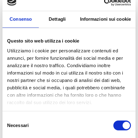
Durata dei progetti:
da 12 a 22 mesi
Consenso
Dettagli
Informazioni sui cookie
Chi può partecipare
Il bando invita a presentare candidatura le
Questo sito web utilizza i cookie
organizzazioni della società civile e le
Utilizziamo i cookie per personalizzare contenuti ed
organizzazioni per i diritti delle donne
legalmente
annunci, per fornire funzionalità dei social media e per
registrate e non governative, incoraggiando in
analizzare il nostro traffico. Condividiamo inoltre
particolare la partecipazione di quelle che sono
informazioni sul modo in cui utilizza il nostro sito con i
impegnate come “
commitment makers
” nell’ambito
nostri partner che si occupano di analisi dei dati web,
della
Generation Equality Action Coalition on Feminist
pubblicità e social media, i quali potrebbero combinarle
Movements and Leadership (AC6).
Tali enti devono,
con altre informazioni che ha fornito loro o che hanno
inoltre, rispettare le seguenti condizioni:
raccolto dal suo utilizzo dei loro servizi.
Con almeno
3 anni di esperienza
in leadership
femminile, partecipazione politica, diritti umani o
Selezione
rafforzamento dei movimenti femministi (Cfr. pag. 6
Necessari
del
del bando);
consenso
Con
bilanci certificati
degli ultimi tre anni;