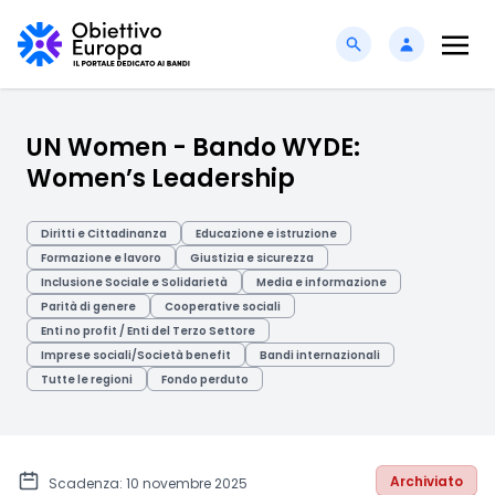
UN Women - Bando WYDE:
Women’s Leadership
Diritti e Cittadinanza
Educazione e istruzione
Formazione e lavoro
Giustizia e sicurezza
Inclusione Sociale e Solidarietà
Media e informazione
Parità di genere
Cooperative sociali
Enti no profit / Enti del Terzo Settore
Imprese sociali/Società benefit
Bandi internazionali
Tutte le regioni
Fondo perduto
Archiviato
Scadenza: 10 novembre 2025